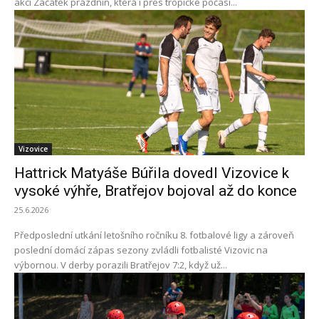
akci Začátek prázdnin, která i přes tropické počasí...
Vizovice
Hattrick Matyáše Búřila dovedl Vizovice k
vysoké výhře, Bratřejov bojoval až do konce
25.6.2026
Předposlední utkání letošního ročníku 8. fotbalové ligy a zároveň
poslední domácí zápas sezony zvládli fotbalisté Vizovic na
výbornou. V derby porazili Bratřejov 7:2, když už...