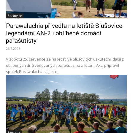
Slušovice
Parawalachia přivedla na letiště Slušovice
legendární AN-2 i oblíbené domácí
parašutisty
26.7.2026
V sobotu 25. července se na letišti ve Slušovicích uskutečnil další z
oblíbených dnů věnovaných parašutismu a létání. Akci připravil
spolek Parawalachia z.s. za...
Březová