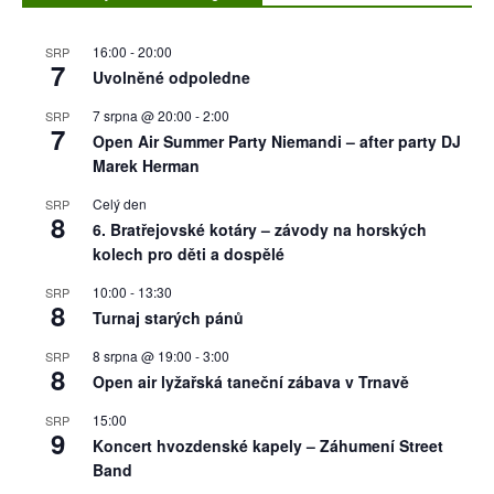
16:00
-
20:00
SRP
7
Uvolněné odpoledne
7 srpna @ 20:00
-
2:00
SRP
7
Open Air Summer Party Niemandi – after party DJ
Marek Herman
Celý den
SRP
8
6. Bratřejovské kotáry – závody na horských
kolech pro děti a dospělé
10:00
-
13:30
SRP
8
Turnaj starých pánů
8 srpna @ 19:00
-
3:00
SRP
8
Open air lyžařská taneční zábava v Trnavě
15:00
SRP
9
Koncert hvozdenské kapely – Záhumení Street
Band