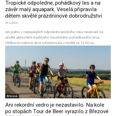
Tropické odpoledne, pohádkový les a na
závěr malý aquapark. Veselá připravila
dětem skvělé prázdninové dobrodružství
29.6.2026
Ani jedno z nejteplejších odpolední letošního roku neubralo na
skvělé atmosféře tradičního Veselského pohádkového lesa.
Oblíbená rodinná akce odstartovala v neděli ve 13.30 na...
Březová
Ani rekordní vedro je nezastavilo. Na kole
po stopách Tour de Beer vyrazilo z Březové