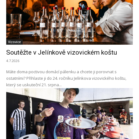
Vizovice
Soutěžte v Jelínkově vizovickém koštu
4.7.2026
Máte doma poctivou domácí pálenku a chcete ji porovnat s
ostatními? Přihlaste ji do 24. ročníku Jelínkova vizovického koštu,
který se uskuteční 21. srpna...