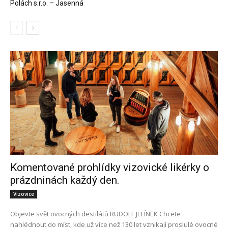
Polách s.r.o. – Jasenná
Komentované prohlídky vizovické likérky o
prázdninách každý den.
Vizovice
Objevte svět ovocných destilátů RUDOLF JELÍNEK Chcete
nahlédnout do míst, kde už více než 130 let vznikají proslulé ovocné