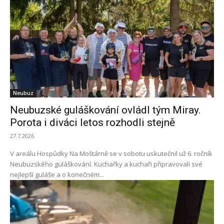
Neubuz
Neubuzské guláškování ovládl tým Miray.
Porota i diváci letos rozhodli stejně
27.7.2026
V areálu Hospůdky Na Moštárně se v sobotu uskutečnil už 6. ročník
Neubuzského guláškování. Kuchařky a kuchaři připravovali své
nejlepší guláše a o konečném...