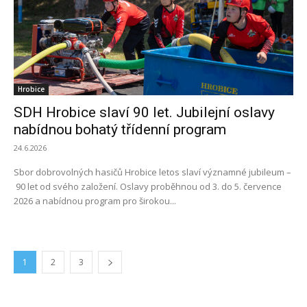
Hrobice
SDH Hrobice slaví 90 let. Jubilejní oslavy
nabídnou bohatý třídenní program
24.6.2026
Sbor dobrovolných hasičů Hrobice letos slaví významné jubileum –
90 let od svého založení. Oslavy proběhnou od 3. do 5. července
2026 a nabídnou program pro širokou...
1
2
3