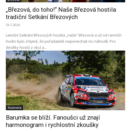
„Březová, do toho!“ Naše Březová hostila
tradiční Setkání Březových
26.7.2026
Letošní Setkání Březových hostila „naše“ Březová a už od ranních
hodin bylo zřejmé, že pořadatelé neponechali nic náhodě. Pro
desítky hostů z obcí a...
Slušovice
Barumka se blíží. Fanoušci už znají
harmonogram i rychlostní zkoušky