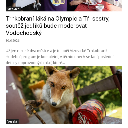
Vizovice
Trnkobraní láká na Olympic a Tři sestry,
soutěž jedlíků bude moderovat
Vodochodský
30.6.2026
Už jen necelé dva měsíce a je tu opět Vizovické Trnkobraní!
Hudební program je kompletní, v těchto dnech se ladí poslední
detaily doprovodných akcí, které...
Veselá