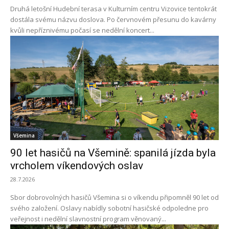
Druhá letošní Hudební terasa v Kulturním centru Vizovice tentokrát
dostála svému názvu doslova. Po červnovém přesunu do kavárny
kvůli nepříznivému počasí se nedělní koncert...
Všemina
90 let hasičů na Všemině: spanilá jízda byla
vrcholem víkendových oslav
28.7.2026
Sbor dobrovolných hasičů Všemina si o víkendu připomněl 90 let od
svého založení. Oslavy nabídly sobotní hasičské odpoledne pro
veřejnost i nedělní slavnostní program věnovaný...