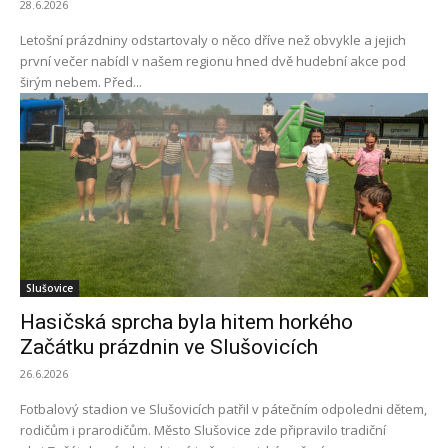
28.6.2026
Letošní prázdniny odstartovaly o něco dříve než obvykle a jejich
první večer nabídl v našem regionu hned dvě hudební akce pod
širým nebem. Před...
Slušovice
Hasičská sprcha byla hitem horkého
Začátku prázdnin ve Slušovicích
26.6.2026
Fotbalový stadion ve Slušovicích patřil v pátečním odpoledni dětem,
rodičům i prarodičům. Město Slušovice zde připravilo tradiční