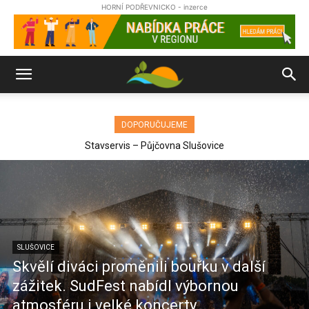
HORNÍ PODŘEVNICKO - inzerce
DOPORUČUJEME
Stavservis – Půjčovna Slušovice
SLUŠOVICE
Skvělí diváci proměnili bouřku v další
zážitek. SudFest nabídl výbornou
atmosféru i velké koncerty