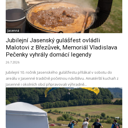
Jasenná
Jubilejní Jasenský gulášfest ovládli
Malotovi z Březůvek, Memoriál Vladislava
Pečenky vyhrály domácí legendy
26.7.2026
Jubilejní 10. ročník Jasenského gulášfestu přilákal v sobotu do
areálu v Jasenné tradičně početnou návštěvu. Amatérští kuchaři z
Jasenné i okolních obcí připravovali výhradně...