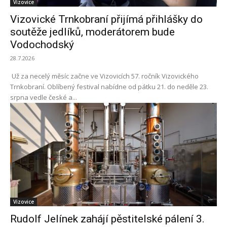
Vizovice
Vizovické Trnkobraní přijímá přihlášky do
soutěže jedlíků, moderátorem bude
Vodochodský
28.7.2026
Už za necelý měsíc začne ve Vizovicích 57. ročník Vizovického
Trnkobraní. Oblíbený festival nabídne od pátku 21. do neděle 23.
srpna vedle české a...
Vizovice
Rudolf Jelínek zahájí pěstitelské pálení 3.