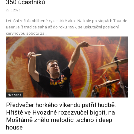
350 účastníků
28.6.2026
Letošní ročník oblíbené cyklistické akce Na kole po stopách Tour de
Beer, jejíž tradice sahá až do roku 1997, se uskutečnil poslední
červnovou sobotu za...
Hvozdná
Předvečer horkého víkendu patřil hudbě.
Hřiště ve Hvozdné rozezvučel bigbít, na
Moštárně znělo melodic techno i deep
house