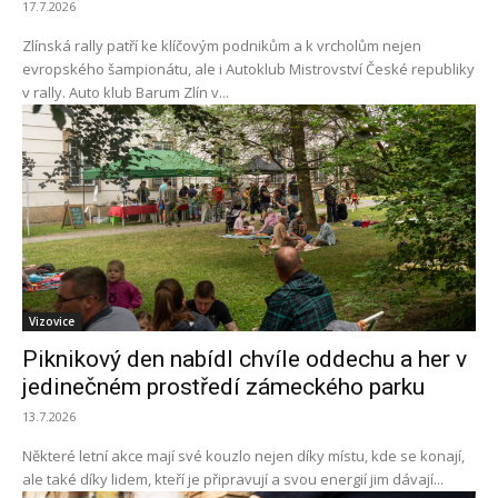
17.7.2026
Zlínská rally patří ke klíčovým podnikům a k vrcholům nejen
evropského šampionátu, ale i Autoklub Mistrovství České republiky
v rally. Auto klub Barum Zlín v...
Vizovice
Piknikový den nabídl chvíle oddechu a her v
jedinečném prostředí zámeckého parku
13.7.2026
Některé letní akce mají své kouzlo nejen díky místu, kde se konají,
ale také díky lidem, kteří je připravují a svou energií jim dávají...