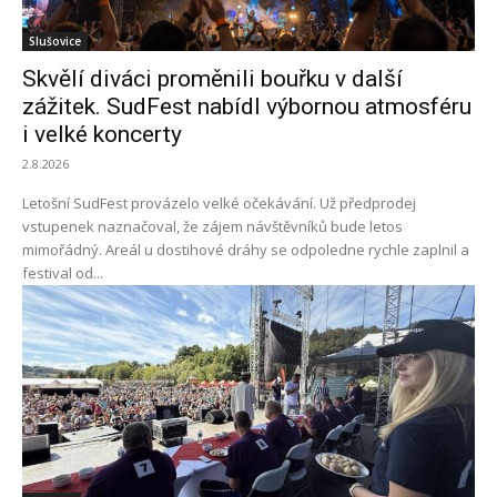
Slušovice
Skvělí diváci proměnili bouřku v další
zážitek. SudFest nabídl výbornou atmosféru
i velké koncerty
2.8.2026
Letošní SudFest provázelo velké očekávání. Už předprodej
vstupenek naznačoval, že zájem návštěvníků bude letos
mimořádný. Areál u dostihové dráhy se odpoledne rychle zaplnil a
festival od...