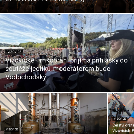
VIZOVICE
Vizovické Trnkobraní přijímá přihlášky do
soutěže jedlíků, moderátorem bude
Vodochodský
VIZOVICE
Čerství drži
VIZOVICE
Vizovicích. 