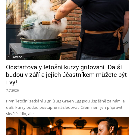
Slušovice
Odstartovaly letošní kurzy grilování. Další
budou v září a jejich účastníkem můžete být
i vy!
7.7.2026
První letošní setkání u grilů Big Green Egg jsou úspěšně za námi a
další kurzy budou postupně následovat. Cílem není jen připravit
skvělé jídlo, ale...