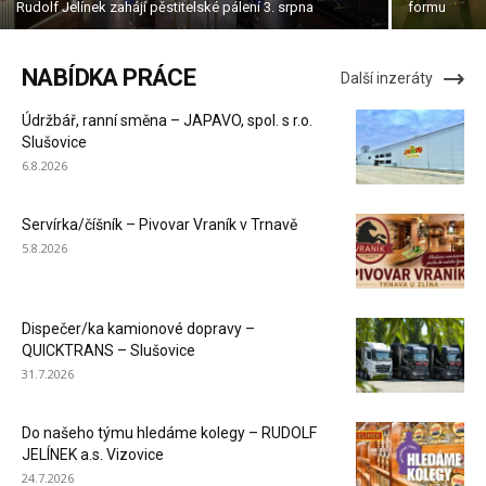
Rudolf Jelínek zahájí pěstitelské pálení 3. srpna
formu
NABÍDKA PRÁCE
Další inzeráty
Údržbář, ranní směna – JAPAVO, spol. s r.o.
Slušovice
6.8.2026
Servírka/číšník – Pivovar Vraník v Trnavě
5.8.2026
Dispečer/ka kamionové dopravy –
QUICKTRANS – Slušovice
31.7.2026
Do našeho týmu hledáme kolegy – RUDOLF
JELÍNEK a.s. Vizovice
24.7.2026