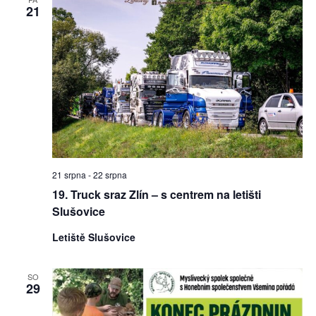
21
21 srpna
-
22 srpna
19. Truck sraz Zlín – s centrem na letišti
Slušovice
Letiště Slušovice
SO
29