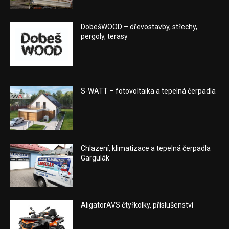
DobešWOOD – dřevostavby, střechy,
pergoly, terasy
S-WATT – fotovoltaika a tepelná čerpadla
Chlazení, klimatizace a tepelná čerpadla
Gargulák
AligatorAVS čtyřkolky, příslušenství