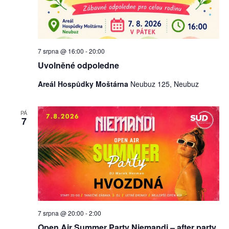
7 srpna @ 16:00
-
20:00
Uvolněné odpoledne
Areál Hospůdky Moštárna
Neubuz 125, Neubuz
PÁ
7
7 srpna @ 20:00
-
2:00
Open Air Summer Party Niemandi – after party