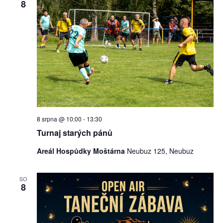
8
8 srpna @ 10:00
-
13:30
Turnaj starých pánů
Areál Hospůdky Moštárna
Neubuz 125, Neubuz
SO
8