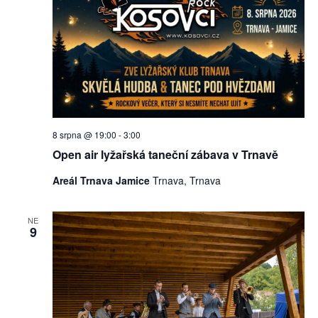
8 srpna @ 19:00
-
3:00
Open air lyžařská taneční zábava v Trnavě
Areál Trnava Jamice
Trnava, Trnava
NE
9