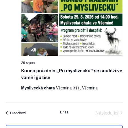
29 srpna
Konec prázdnin „Po myslivecku“ se soutěží ve
vaření guláše
Myslivecká chata
Všemina 311, Všemina
Dnes
Následující
Akce
Předchozí
Akce