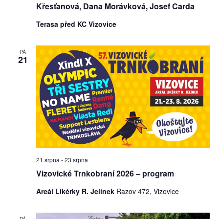
Křesťanová, Dana Morávková, Josef Carda
Terasa před KC Vizovice
PÁ
21
21 srpna
-
23 srpna
Vizovické Trnkobraní 2026 – program
Areál Likérky R. Jelínek
Razov 472, Vizovice
PÁ