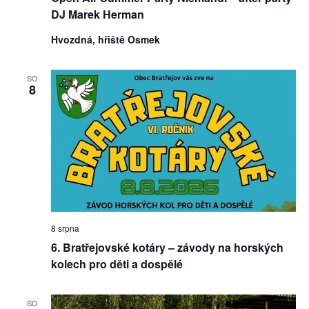
DJ Marek Herman
Hvozdná, hřiště Osmek
SO
8
8 srpna
6. Bratřejovské kotáry – závody na horských
kolech pro děti a dospělé
SO