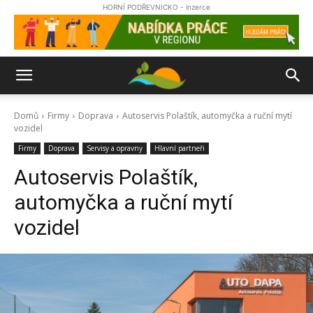
HORNÍ PODŘEVNICKO - inzerce
Domů
Firmy
Doprava
Autoservis Polaštík, automyčka a ruční mytí
vozidel
Firmy
Doprava
Servisy a opravny
Hlavní partneři
Autoservis Polaštík,
automyčka a ruční mytí
vozidel