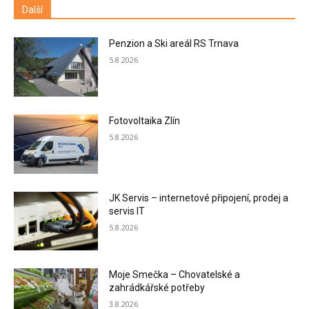
Další
Penzion a Ski areál RS Trnava
5.8.2026
Fotovoltaika Zlín
5.8.2026
JK Servis – internetové připojení, prodej a
servis IT
5.8.2026
Moje Smečka – Chovatelské a
zahrádkářské potřeby
3.8.2026