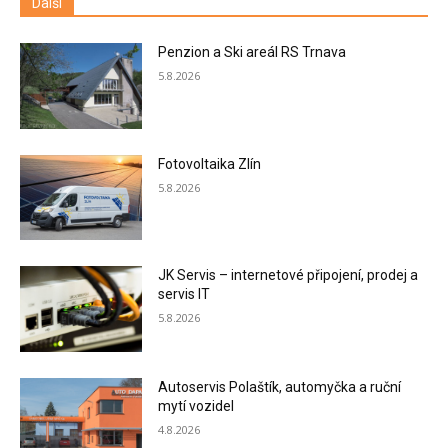
Další
Penzion a Ski areál RS Trnava
5.8.2026
Fotovoltaika Zlín
5.8.2026
JK Servis – internetové připojení, prodej a
servis IT
5.8.2026
Autoservis Polaštík, automyčka a ruční
mytí vozidel
4.8.2026