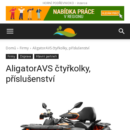
HORNÍ PODŘEVNICKO - inzerce
Domů
Firmy
AligatorAVS čtyřkolky, příslušenství
Firmy
Doprava
Hlavní partneři
AligatorAVS čtyřkolky,
příslušenství