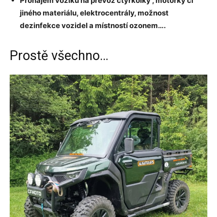
Pronájem vozíku na převoz čtyřkolky , motorky či
jiného materiálu, elektrocentrály, možnost
dezinfekce vozidel a místností ozonem….
Prostě všechno…