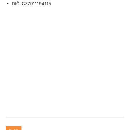
DIČ: CZ7911194115