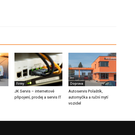
Firmy
Doprava
JK Servis – internetové
Autoservis Polaštík,
připojení, prodej a servis IT
automyčka a ruční mytí
vozidel