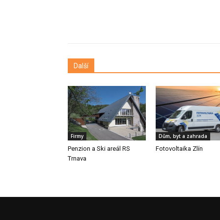
Další
Firmy
Dům, byt a zahrada
Penzion a Ski areál RS
Fotovoltaika Zlín
Trnava