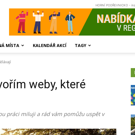
HORNÍ PODŘEVNICKO - in
NÁ MÍSTA
KALENDÁŘ AKCÍ
TAGY
ělávají
ořím weby, které
ou práci miluji a rád vám pomůžu uspět v