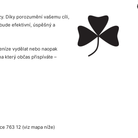
y. Díky porozumění vašemu cíli,
bude efektivní, úspěšný a
eníze vydělat nebo naopak
 na který občas přispíváte –
ce 763 12 (viz mapa níže)