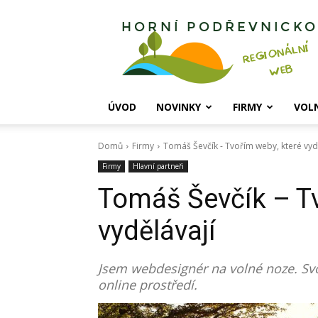
Horní
Podřevnicko
ÚVOD
NOVINKY
FIRMY
VOL
Domů
Firmy
Tomáš Ševčík - Tvořím weby, které vyd
Firmy
Hlavní partneři
Tomáš Ševčík – Tv
vydělávají
Jsem webdesignér na volné noze. Sv
online prostředí.