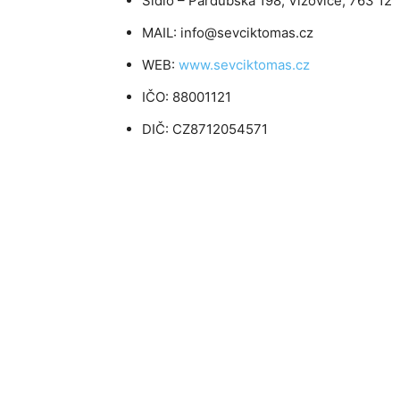
Sídlo – Pardubská 198, Vizovice, 763 12
MAIL: info@sevciktomas.cz
WEB:
www.sevciktomas.cz
IČO: 88001121
DIČ: CZ8712054571