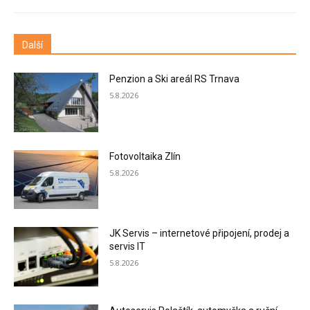
Další
Penzion a Ski areál RS Trnava
5.8.2026
Fotovoltaika Zlín
5.8.2026
JK Servis – internetové připojení, prodej a
servis IT
5.8.2026