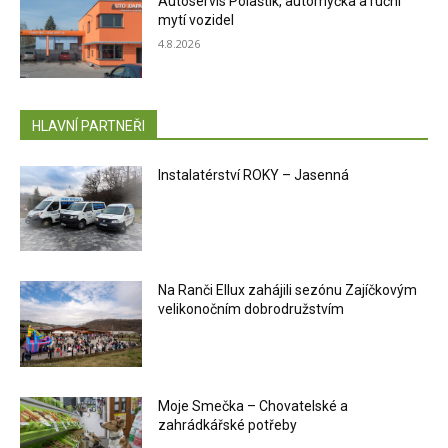
Autoservis Polaštík, automyčka a ruční
mytí vozidel
4.8.2026
HLAVNÍ PARTNEŘI
Instalatérství ROKY – Jasenná
Na Ranči Ellux zahájili sezónu Zajíčkovým
velikonočním dobrodružstvím
Moje Smečka – Chovatelské a
zahrádkářské potřeby