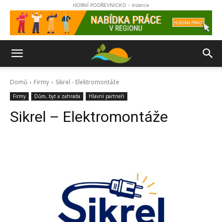
HORNÍ PODŘEVNICKO - inzerce
Domů
Firmy
Sikrel - Elektromontáže
Firmy
Dům, byt a zahrada
Hlavní partneři
Sikrel – Elektromontáže