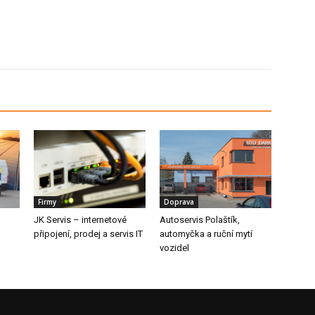
Firmy
Doprava
JK Servis – internetové
Autoservis Polaštík,
připojení, prodej a servis IT
automyčka a ruční mytí
vozidel