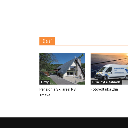
Další
Firmy
Dům, byt a zahrada
Penzion a Ski areál RS
Fotovoltaika Zlín
Trnava