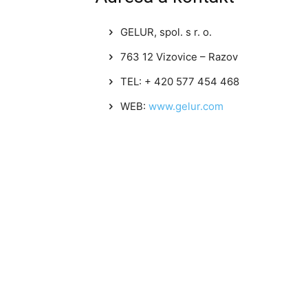
GELUR, spol. s r. o.
763 12 Vizovice – Razov
TEL: + 420 577 454 468
WEB:
www.gelur.com