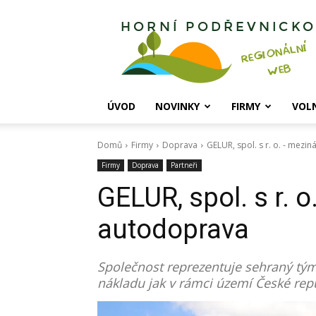
Horní
Podřevnicko
ÚVOD
NOVINKY
FIRMY
VOL
Domů
Firmy
Doprava
GELUR, spol. s r. o. - mez
Firmy
Doprava
Partneři
GELUR, spol. s r. 
autodoprava
Společnost reprezentuje sehraný tým
nákladu jak v rámci území České repu