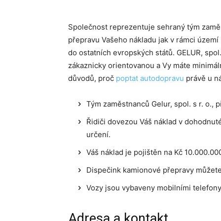
Společnost reprezentuje sehraný tým zaměst
přepravu Vašeho nákladu jak v rámci území 
do ostatních evropských států. GELUR, spol. s
zákaznicky orientovanou a Vy máte minimál
důvodů, proč
poptat autodopravu
právě u ná
Tým zaměstnanců Gelur, spol. s r. o.,
Řidiči dovezou Váš náklad v dohodnu
určení.
Váš náklad je pojištěn na Kč 10.000.00
Dispečink kamionové přepravy můžete
Vozy jsou vybaveny mobilními telefony
Adresa a kontakt