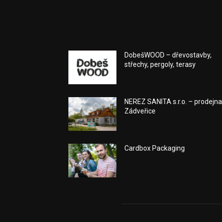
DobešWOOD – dřevostavby,
střechy, pergoly, terasy
NEREZ SANITA s.r.o. – prodejn
Zádveřice
Cardbox Packaging