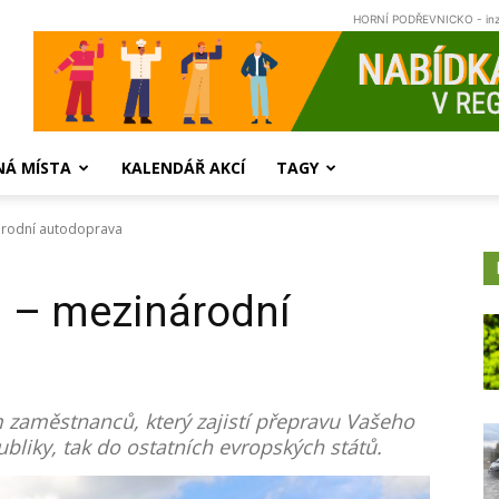
HORNÍ PODŘEVNICKO - in
NÁ MÍSTA
KALENDÁŘ AKCÍ
TAGY
inárodní autodoprava
o. – mezinárodní
 zaměstnanců, který zajistí přepravu Vašeho
bliky, tak do ostatních evropských států.