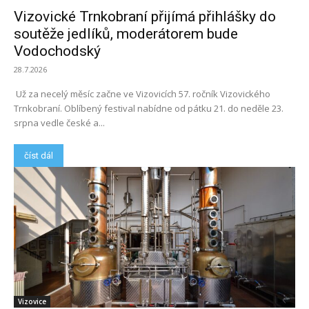
Vizovické Trnkobraní přijímá přihlášky do
soutěže jedlíků, moderátorem bude
Vodochodský
28.7.2026
Už za necelý měsíc začne ve Vizovicích 57. ročník Vizovického
Trnkobraní. Oblíbený festival nabídne od pátku 21. do neděle 23.
srpna vedle české a...
číst dál
Vizovice