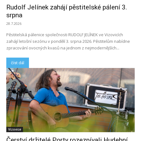
Rudolf Jelínek zahájí pěstitelské pálení 3.
srpna
28.7.2026
Pěstitelská pálenice společnosti RUDOLF JELÍNEK ve Vizovicích
zahájí letošní sezónu v pondělí 3. srpna 2026. Pěstitelům nabídne
zpracování ovocných kvasů na jednom z nejmodernějších...
číst dál
Vizovice
Čerství držitelé Porty rozezpívali Hudební