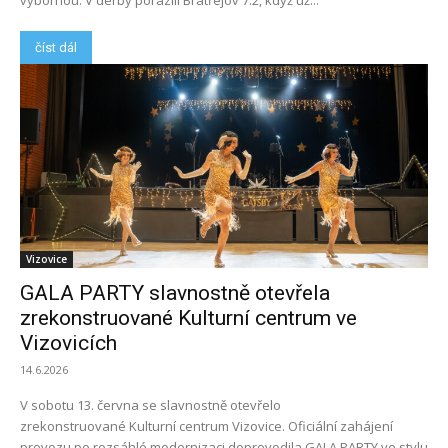
výbornou. V derby porazili Bratřejov 7:2, když už...
číst dál
Vizovice
GALA PARTY slavnostně otevřela
zrekonstruované Kulturní centrum ve
Vizovicích
14.6.2026
V sobotu 13. června se slavnostně otevřelo
zrekonstruované Kulturní centrum Vizovice. Oficiální zahájení
provozu po rozsáhlé modernizaci doprovodila GALA PARTY ve stylu