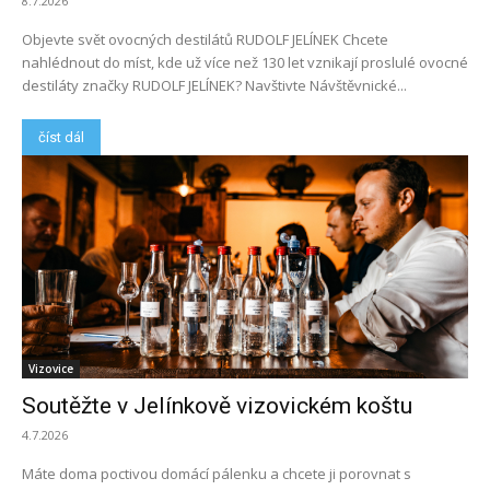
8.7.2026
Objevte svět ovocných destilátů RUDOLF JELÍNEK Chcete
nahlédnout do míst, kde už více než 130 let vznikají proslulé ovocné
destiláty značky RUDOLF JELÍNEK? Navštivte Návštěvnické...
číst dál
Vizovice
Soutěžte v Jelínkově vizovickém koštu
4.7.2026
Máte doma poctivou domácí pálenku a chcete ji porovnat s