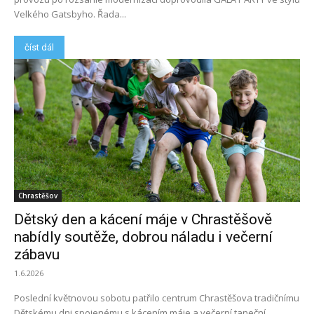
Velkého Gatsbyho. Řada...
číst dál
Chrastěšov
Dětský den a kácení máje v Chrastěšově
nabídly soutěže, dobrou náladu i večerní
zábavu
1.6.2026
Poslední květnovou sobotu patřilo centrum Chrastěšova tradičnímu
Dětskému dni spojenému s kácením máje a večerní taneční