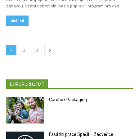
zábavou. Místní dobrovolní hasiči připravili program pro děti...
číst dál
1
2
3
DOPORUČUJEME
Cardbox Packaging
Fasádní práce Spáčil – Zádveřice