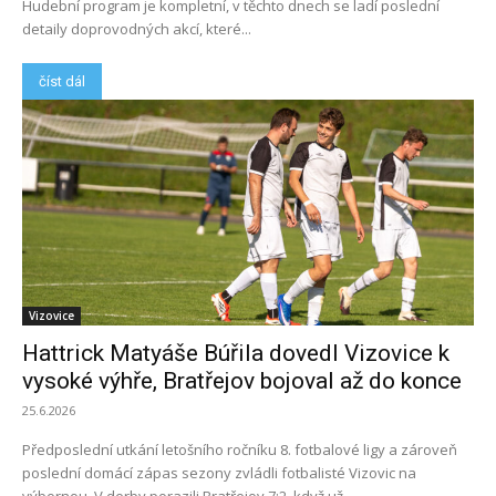
Hudební program je kompletní, v těchto dnech se ladí poslední
detaily doprovodných akcí, které...
číst dál
Vizovice
Hattrick Matyáše Búřila dovedl Vizovice k
vysoké výhře, Bratřejov bojoval až do konce
25.6.2026
Předposlední utkání letošního ročníku 8. fotbalové ligy a zároveň
poslední domácí zápas sezony zvládli fotbalisté Vizovic na