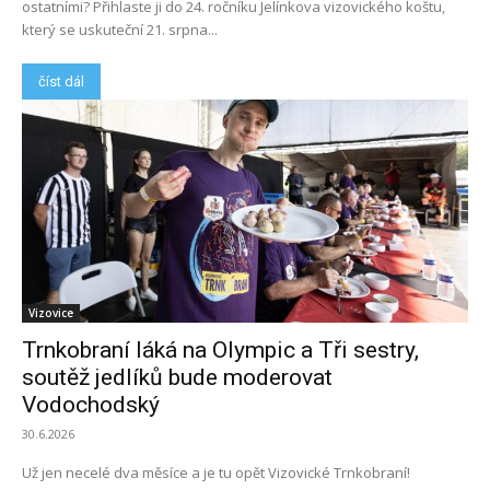
ostatními? Přihlaste ji do 24. ročníku Jelínkova vizovického koštu,
který se uskuteční 21. srpna...
číst dál
Vizovice
Trnkobraní láká na Olympic a Tři sestry,
soutěž jedlíků bude moderovat
Vodochodský
30.6.2026
Už jen necelé dva měsíce a je tu opět Vizovické Trnkobraní!