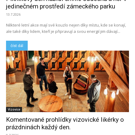
jedinečném prostředí zámeckého parku
13.7.2026
Některé letní akce mají své kouzlo nejen díky místu, kde se konají,
ale také díky lidem, kteří je připravují a svou energií jim dávají...
číst dál
Vizovice
Komentované prohlídky vizovické likérky o
prázdninách každý den.