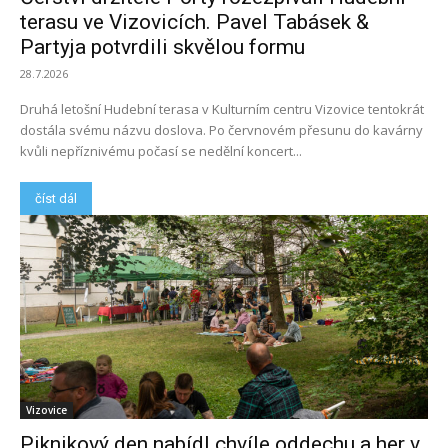
terasu ve Vizovicích. Pavel Tabásek &
Partyja potvrdili skvělou formu
28.7.2026
Druhá letošní Hudební terasa v Kulturním centru Vizovice tentokrát
dostála svému názvu doslova. Po červnovém přesunu do kavárny
kvůli nepříznivému počasí se nedělní koncert...
číst dál
Vizovice
Piknikový den nabídl chvíle oddechu a her v