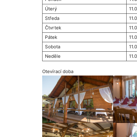
Úterý
11.
Středa
11.
Čtvrtek
11.
Pátek
11.
Sobota
11.
Neděle
11.
Otevírací doba