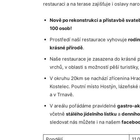
restauraci a na terase zajišťuje i oslavy naro
Nově po rekonstrukci a přístavbě svateb
100 osob!
Prostředí naší restaurace vyhovuje
rodin
krásné přírodě
.
Naše restaurace je zasazena do krásné 
vrchů, v oblasti s možností pěší turistiky,
V okruhu 20km se nachází zřícenina Hrad
Kostelec. Poutní místo Hostýn, lázeňské
a v Trnavě.
V areálu pořádáme pravidelné
gastro-a
včetně
stálého jídelního lístku
a
denníh
sledovat nás můžete i na našem
facebo
Pondělí
11.