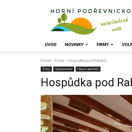
Horní
Podřevnicko
ÚVOD
NOVINKY
FIRMY
VOL
Domů
Firmy
Hospůdka pod Rablinů
Firmy
Gastronomie
Hlavní partneři
Hospůdka pod Rab