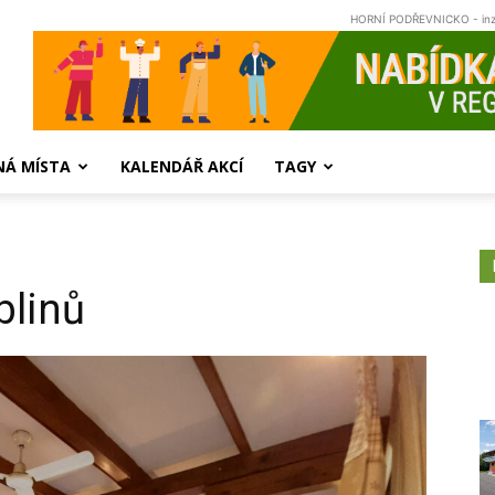
HORNÍ PODŘEVNICKO - in
NÁ MÍSTA
KALENDÁŘ AKCÍ
TAGY
linů