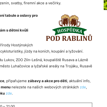
zenin, svatby, firemní akce a večírky.
ní tabule a oslavy pro
ám s dětmi kvůli
přírody Hostýnských
 cykloturistiky, jízdy na koních, koupání a lyžování.
u Lukov, ZOO Zlín-Lešná, koupaliště Rusava a Lázně
 město Luhačovice a lyžařské areály na Trojáku, Rusavě
kce
, připařujeme
zábavy a akce pro děti
, aktuální info,
o menu
nelezete na našich webových stránkách
zde
,
oku
zde
.
00 – 21.00