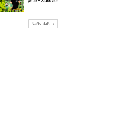
pece – Slušovice
Načíst další