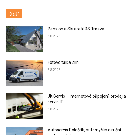
Další
Penzion a Ski areál RS Trnava
5.8.2026
Fotovoltaika Zlín
5.8.2026
JK Servis – internetové připojení, prodej a
servis IT
5.8.2026
Autoservis Polaštík, automyčka a ruční