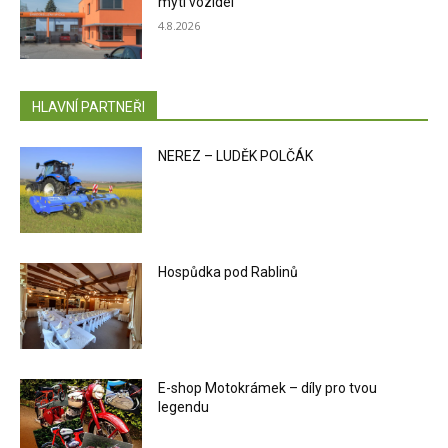
mytí vozidel
4.8.2026
HLAVNÍ PARTNEŘI
NEREZ – LUDĚK POLČÁK
Hospůdka pod Rablinů
E-shop Motokrámek – díly pro tvou
legendu