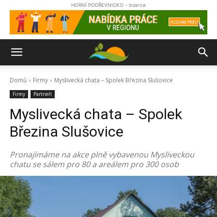
HORNÍ PODŘEVNICKO - inzerce
Domů
Firmy
Myslivecká chata – Spolek Březina Slušovice
Firmy
Partneři
Myslivecká chata – Spolek
Březina Slušovice
Pronajímáme na akce plně vybavenou Mysliveckou
chatu se sálem pro 80 a areálem pro 300 osob