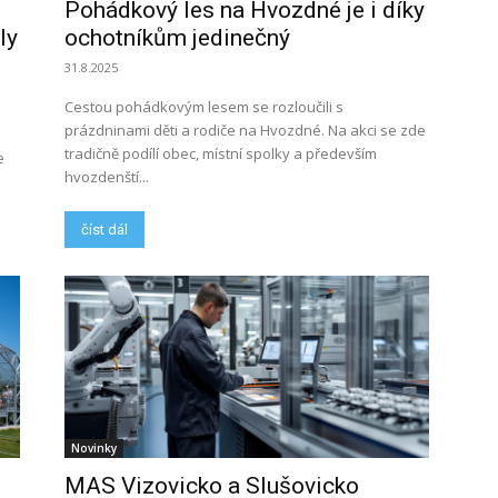
Pohádkový les na Hvozdné je i díky
ly
ochotníkům jedinečný
31.8.2025
Cestou pohádkovým lesem se rozloučili s
prázdninami děti a rodiče na Hvozdné. Na akci se zde
tradičně podílí obec, místní spolky a především
e
hvozdenští...
číst dál
Novinky
MAS Vizovicko a Slušovicko