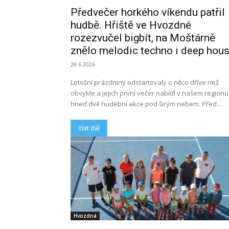
Předvečer horkého víkendu patřil
hudbě. Hřiště ve Hvozdné
rozezvučel bigbít, na Moštárně
znělo melodic techno i deep hou
28.6.2026
Letošní prázdniny odstartovaly o něco dříve než
obvykle a jejich první večer nabídl v našem regionu
hned dvě hudební akce pod širým nebem. Před...
číst dál
Hvozdná