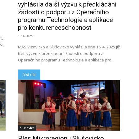
vyhlásila další výzvu k předkládání
žádostí o podporu z Operačního
programu Technologie a aplikace
pro konkurenceschopnost
17.4.2025
),
ž,
MAS Vizovicko a Slušovicko vyhlásila dne 16. 4. 2025 již
třetí výzvu k předkládání žádostí o podporu z
Operačního programu Technologie a aplikace pro...
číst dál
Slušovice
Ples Mikroregionu Slušovicko