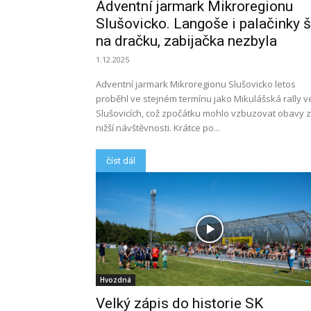
Adventní jarmark Mikroregionu
Slušovicko. Langoše i palačinky š
na dračku, zabijačka nezbyla
1.12.2025
Adventní jarmark Mikroregionu Slušovicko letos
proběhl ve stejném termínu jako Mikulášská rally v
Slušovicích, což zpočátku mohlo vzbuzovat obavy z
nižší návštěvnosti. Krátce po...
číst dál
Hvozdná
Velký zápis do historie SK