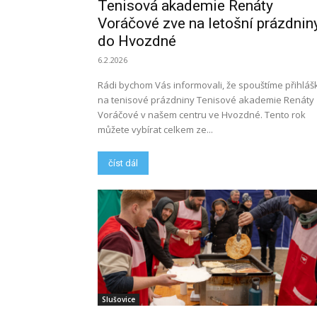
Tenisová akademie Renáty
Voráčové zve na letošní prázdnin
do Hvozdné
6.2.2026
Rádi bychom Vás informovali, že spouštíme přihláš
na tenisové prázdniny Tenisové akademie Renáty
Voráčové v našem centru ve Hvozdné. Tento rok
můžete vybírat celkem ze...
číst dál
Slušovice