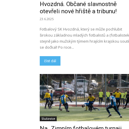
Hvozdná. Občané slavnostně
otevřeli nové hřiště a tribunu!
23.6.2025
Fotbalový SK Hvozdná, který se může pochlubit
širokou základnou mladých fotbalistů a (fotbalistek!
stejně jako mužským týmem hrajícím krajskou soutě
se dočkal! Po roce...
číst dál
Slušovice
Na „Zimním fotbalovém turnaji