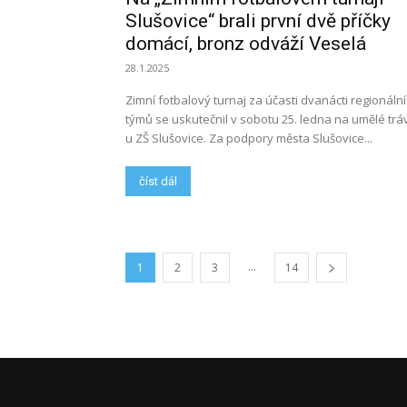
Slušovice“ brali první dvě příčky
domácí, bronz odváží Veselá
28.1.2025
Zimní fotbalový turnaj za účasti dvanácti regionáln
týmů se uskutečnil v sobotu 25. ledna na umělé trá
u ZŠ Slušovice. Za podpory města Slušovice...
číst dál
...
1
2
3
14