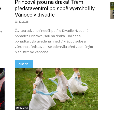
Princové jsou na draka! Třemi
y
představeními po sobě vyvrcholily
Vánoce v divadle
23.12.2025
ky
Čtvrtou adventní neděli patřilo Divadlo Hvozdná
pohádce Princové jsou na draka. Oblíbená
pohádka byla uvedena hned třikrát po sobě a
všechna představení se odehrála před zaplněným
hledištěm ve vánočně...
číst dál
Hvozdná