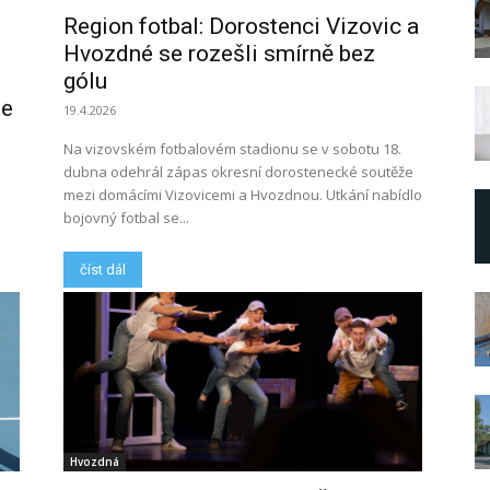
Region fotbal: Dorostenci Vizovic a
Hvozdné se rozešli smírně bez
gólu
se
19.4.2026
Na vizovském fotbalovém stadionu se v sobotu 18.
dubna odehrál zápas okresní dorostenecké soutěže
mezi domácími Vizovicemi a Hvozdnou. Utkání nabídlo
bojovný fotbal se...
číst dál
Hvozdná