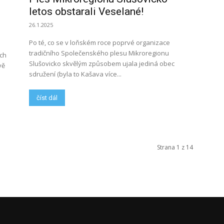
letos obstarali Veselané!
26.1.2025
Po té, co se v loňském roce poprvé organizace
tradičního Společenského plesu Mikroregionu
ích
Slušovicko skvělým způsobem ujala jediná obec
vě
sdružení (byla to Kašava více...
číst dál
Strana 1 z 14