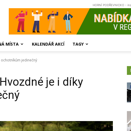
HORNÍ PODŘEVNICKO - in
NÁ MÍSTA
KALENDÁŘ AKCÍ
TAGY
y ochotníkům jedinečný
Hvozdné je i díky
ečný