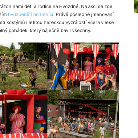
ázdninami děti a rodiče na Hvozdné. Na akci se zde
vším
hvozdenští ochotníci
. Právě posledně jmenovaní
stí kostýmů i letitou hereckou vyzrálostí včera v lese
plný pohádek, který báječně bavil všechny.