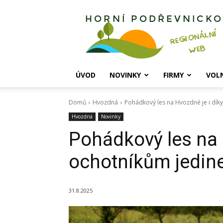
Horní
Podřevnicko
ÚVOD
NOVINKY
FIRMY
VOL
Domů
Hvozdná
Pohádkový les na Hvozdné je i dík
Hvozdná
Novinky
Pohádkový les na 
ochotníkům jedin
31.8.2025