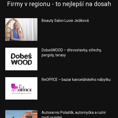
Firmy v regionu - to nejlepší na dosah
Beauty Salon Lucie Ježíková
DobešWOOD – dřevostavby, střechy,
pergoly, terasy
ReOFFICE – bazar kancelářského nábytku
Autoservis Polaštík, automyčka a ruční
mytí vozidel