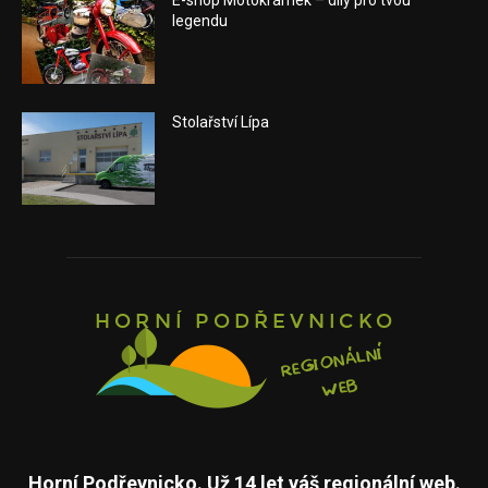
E-shop Motokrámek – díly pro tvou
legendu
Stolařství Lípa
Horní Podřevnicko. Už 14 let váš regionální web.