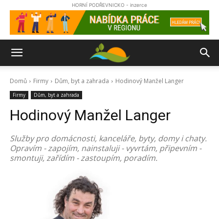
HORNÍ PODŘEVNICKO - inzerce
Domů
Firmy
Dům, byt a zahrada
Hodinový Manžel Langer
Firmy
Dům, byt a zahrada
Hodinový Manžel Langer
Služby pro domácnosti, kanceláře, byty, domy i chaty.
Opravím - zapojím, nainstaluji - vyvrtám, připevním -
smontuji, zařídím - zastoupím, poradím.