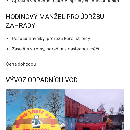
Opravím vodovodní baterie, sprchy či součásti toalet
HODINOVÝ MANŽEL PRO ÚDRŽBU
ZAHRADY
Poseču trávníky, prořežu keře, stromy
Zasadím stromy, poradím s následnou péčí
Cena dohodou
VÝVOZ ODPADNÍCH VOD