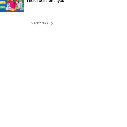
školu rodinného typu
Načíst další