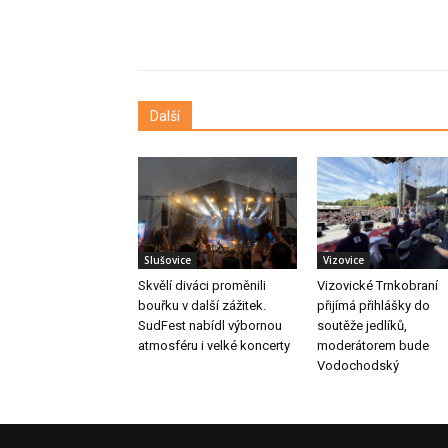
Další
Slušovice
Vizovice
Skvělí diváci proměnili
Vizovické Trnkobraní
bouřku v další zážitek.
přijímá přihlášky do
SudFest nabídl výbornou
soutěže jedlíků,
atmosféru i velké koncerty
moderátorem bude
Vodochodský