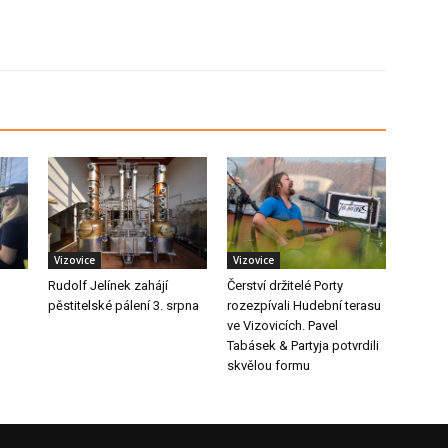
Vizovice
Vizovice
Rudolf Jelínek zahájí
Čerství držitelé Porty
pěstitelské pálení 3. srpna
rozezpívali Hudební terasu
ve Vizovicích. Pavel
Tabásek & Partyja potvrdili
skvělou formu