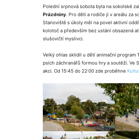
Polední srpnová sobota byla na sokolské za
Prázdniny
. Pro děti a rodiče ji v areálu z
Stanoviště s úkoly měl na povel aktivní odd
kolotoč a především bez ustání obsazená at
slušovičtí myslivci.
Velký ohlas sklidil u dětí animační program 
psích záchranářů formou hry a soutěží. Ve Sl
akci. Od 15:45 do 22:00 zde proběhne
Kultu