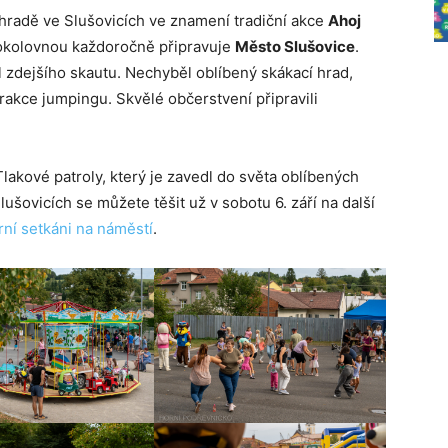
hradě ve Slušovicích ve znamení tradiční akce
Ahoj
a sokolovnou každoročně připravuje
Město Slušovice
.
íl zdejšího skautu. Nechyběl oblíbený skákací hrad,
rakce jumpingu. Skvělé občerstvení připravili
Tlakové patroly, který je zavedl do světa oblíbených
ušovicích se můžete těšit už v sobotu 6. září na další
rní setkáni na náměstí
.