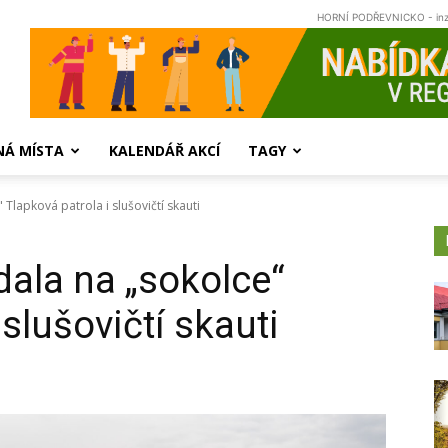
HORNÍ PODŘEVNICKO - in
NÁ MÍSTA
KALENDÁŘ AKCÍ
TAGY
Tlapková patrola i slušovičtí skauti
ala na „sokolce“
 slušovičtí skauti