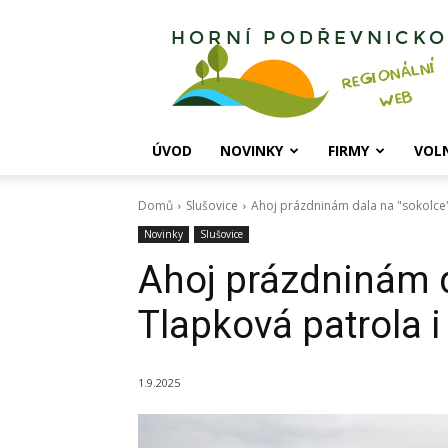
Horní
Podřevnicko
ÚVOD
NOVINKY
FIRMY
VOL
Domů
Slušovice
Ahoj prázdninám dala na "sokolce" 
Novinky
Slušovice
Ahoj prázdninám d
Tlapková patrola i
1.9.2025