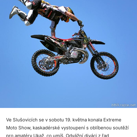
Ve Slušovicích se v sobotu 19. května konala Extreme
Moto Show, kaskadérské vystoupení s oblíbenou soutěží
pro amatéry Ukaž, co umíš. Odvážní diváci z řad