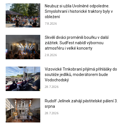
Neubuz si užila Uvolněné odpoledne.
Smyslohraní i historické traktory byly v
obležení
7.8.2026
Skvělí diváci proměnili bouřku v další
zážitek. SudFest nabídl výbornou
atmosféru i velké koncerty
2.8.2026
Vizovické Trnkobraní přijímá přihlášky do
soutěže jedlíků, moderátorem bude
Vodochodský
28.7.2026
Rudolf Jelínek zahájí pěstitelské pálení 3.
srpna
28.7.2026