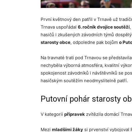
První květnový den patřil v Trnavě už trad
Trnava uspořádal
6. ročník dvojice soutěží
,
hasičů i zkušených závodních týmů dospělý
starosty obce
, odpoledne pak bojům
o Put
Na travnaté trati pod Trnavou se představila
nechyběla výborná atmosféra, kvalitní výkon
spokojenost závodníků i návštěvníků se pos
hasičským soutěžím neodmyslitelně patří.
Putovní pohár starosty o
V kategorii
přípravek
zvítězila domácí Trna
Mezi
mladšími žáky
si prvenství vybojoval P