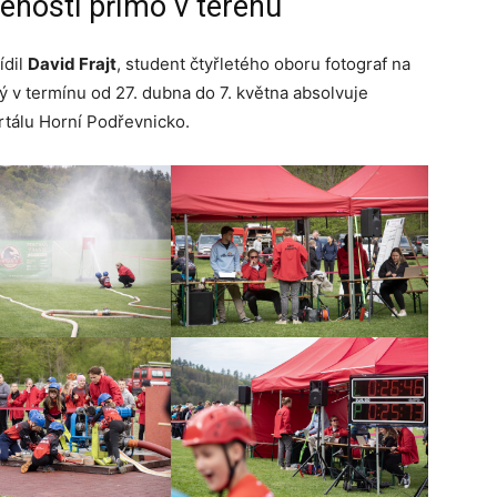
šenosti přímo v terénu
ídil
David Frajt
, student čtyřletého oboru fotograf na
rý v termínu od 27. dubna do 7. května absolvuje
rtálu Horní Podřevnicko.