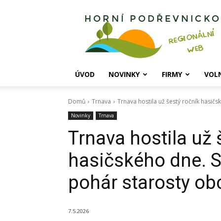
Horní
Podřevnicko
ÚVOD
NOVINKY
FIRMY
VOL
Domů
Trnava
Trnava hostila už šestý ročník hasičs
Novinky
Trnava
Trnava hostila už 
hasičského dne. S
pohár starosty obc
7.5.2026