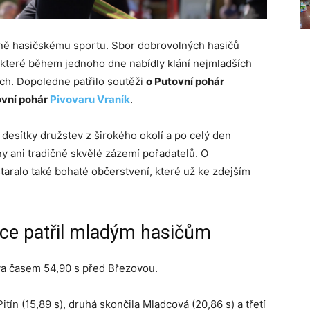
ičně hasičskému sportu. Sbor dobrovolných hasičů
 které během jednoho dne nabídly klání nejmladších
ch. Dopoledne patřilo soutěži
o Putovní pohár
ovní pohár
Pivovaru Vraník
.
 desítky družstev z širokého okolí a po celý den
y ani tradičně skvělé zázemí pořadatelů. O
taralo také bohaté občerstvení, které už ke zdejším
bce patřil mladým hasičům
va časem 54,90 s před Březovou.
itín (15,89 s), druhá skončila Mladcová (20,86 s) a třetí