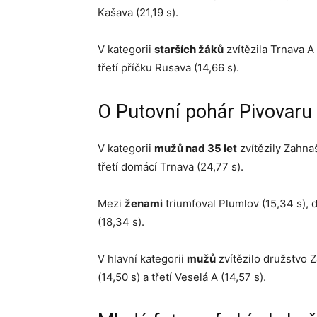
Kašava (21,19 s).
V kategorii
starších žáků
zvítězila Trnava A 
třetí příčku Rusava (14,66 s).
O Putovní pohár Pivovaru 
V kategorii
mužů nad 35 let
zvítězily Zahnaš
třetí domácí Trnava (24,77 s).
Mezi
ženami
triumfoval Plumlov (15,34 s), d
(18,34 s).
V hlavní kategorii
mužů
zvítězilo družstvo 
(14,50 s) a třetí Veselá A (14,57 s).