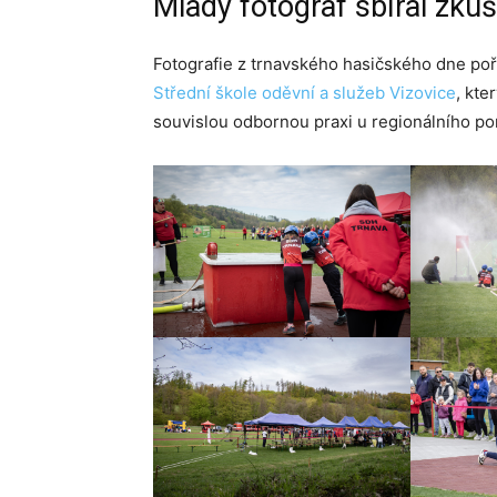
Mladý fotograf sbíral zku
Fotografie z trnavského hasičského dne poř
Střední škole oděvní a služeb Vizovice
, kte
souvislou odbornou praxi u regionálního po