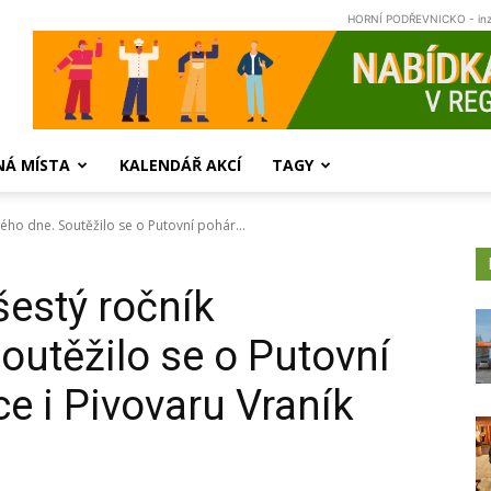
HORNÍ PODŘEVNICKO - in
NÁ MÍSTA
KALENDÁŘ AKCÍ
TAGY
kého dne. Soutěžilo se o Putovní pohár...
šestý ročník
outěžilo se o Putovní
e i Pivovaru Vraník