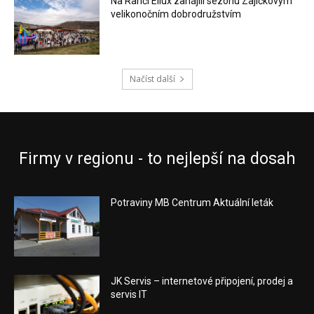
Na Ranči Ellux zahájili sezónu Zajíčkovým
velikonočním dobrodružstvím
Načíst další
Firmy v regionu - to nejlepší na dosah
Potraviny MB Centrum Aktuální leták
JK Servis – internetové připojení, prodej a
servis IT