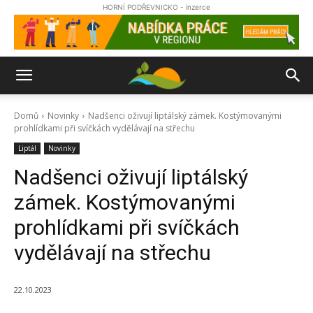
HORNÍ PODŘEVNICKO - inzerce
Domů
Novinky
Nadšenci oživují liptálský zámek. Kostýmovanými
prohlídkami při svíčkách vydělávají na střechu
Liptál
Novinky
Nadšenci oživují liptálský
zámek. Kostýmovanými
prohlídkami při svíčkách
vydělávají na střechu
22.10.2023