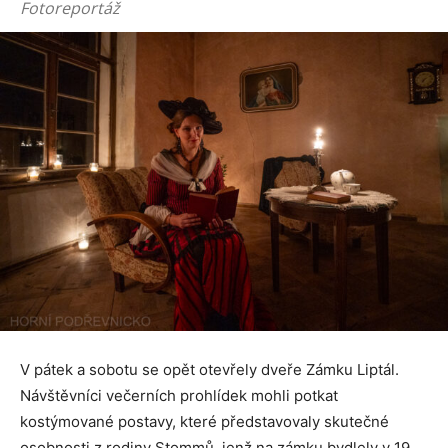
Fotoreportáž
V pátek a sobotu se opět otevřely dveře Zámku Liptál.
Návštěvníci večerních prohlídek mohli potkat
kostýmované postavy, které představovaly skutečné
osobnosti z rodiny Stommů, jenž na zámku bydlely v 19.