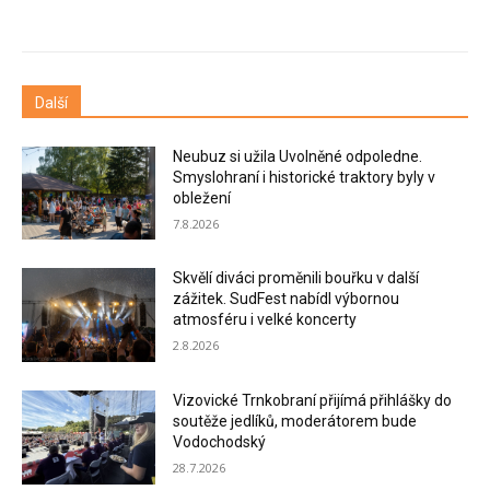
Další
Neubuz si užila Uvolněné odpoledne.
Smyslohraní i historické traktory byly v
obležení
7.8.2026
Skvělí diváci proměnili bouřku v další
zážitek. SudFest nabídl výbornou
atmosféru i velké koncerty
2.8.2026
Vizovické Trnkobraní přijímá přihlášky do
soutěže jedlíků, moderátorem bude
Vodochodský
28.7.2026