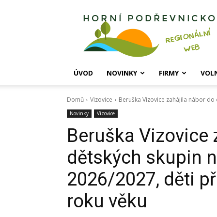
Horní
Podřevnicko
ÚVOD
NOVINKY
FIRMY
VOL
Domů
Vizovice
Beruška Vizovice zahájila nábor do d
Novinky
Vizovice
Beruška Vizovice 
dětských skupin n
2026/2027, děti p
roku věku