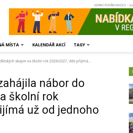
HORNÍ PODŘEVNICKO - in
NÁ MÍSTA
KALENDÁŘ AKCÍ
TAGY
ětských skupin na školní rok 2026/2027, děti přijímá...
zahájila nábor do
a školní rok
řijímá už od jednoho