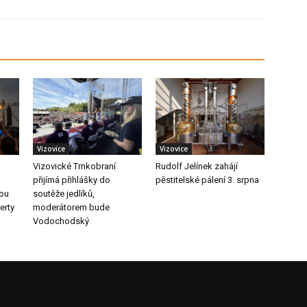
Vizovice
Vizovice
Vizovické Trnkobraní
Rudolf Jelínek zahájí
přijímá přihlášky do
pěstitelské pálení 3. srpna
nou
soutěže jedlíků,
erty
moderátorem bude
Vodochodský