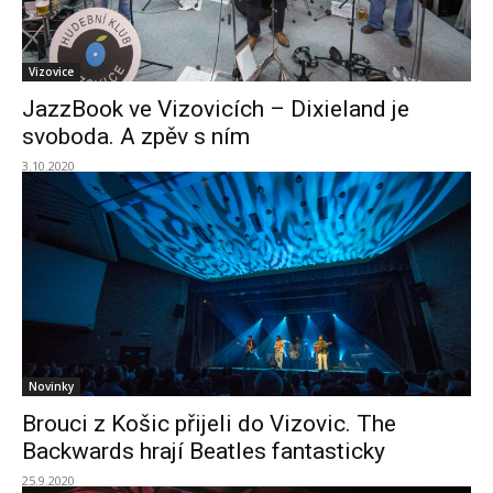
Vizovice
JazzBook ve Vizovicích – Dixieland je
svoboda. A zpěv s ním
3.10.2020
Novinky
Brouci z Košic přijeli do Vizovic. The
Backwards hrají Beatles fantasticky
25.9.2020