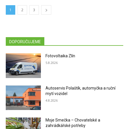
1
2
3
DOPORUČUJEME
Fotovoltaika Zlín
5.8.2026
Autoservis Polaštík, automyčka a ruční
mytí vozidel
4.8.2026
Moje Smečka – Chovatelské a
zahrádkářské potřeby