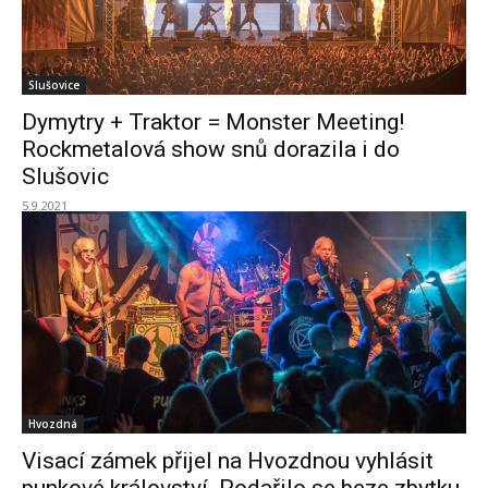
Slušovice
Dymytry + Traktor = Monster Meeting!
Rockmetalová show snů dorazila i do
Slušovic
5.9.2021
Hvozdná
Visací zámek přijel na Hvozdnou vyhlásit