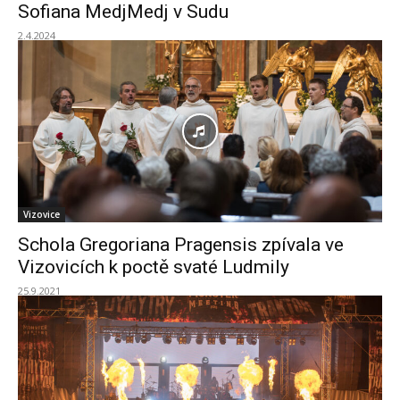
Sofiana MedjMedj v Sudu
2.4.2024
Vizovice
Schola Gregoriana Pragensis zpívala ve
Vizovicích k poctě svaté Ludmily
25.9.2021