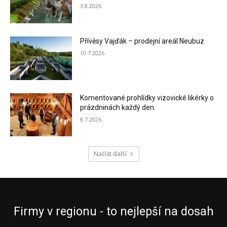
3.8.2026
Přívěsy Vajďák – prodejní areál Neubuz
10.7.2026
Komentované prohlídky vizovické likérky o
prázdninách každý den.
8.7.2026
Načíst další
Firmy v regionu - to nejlepší na dosah