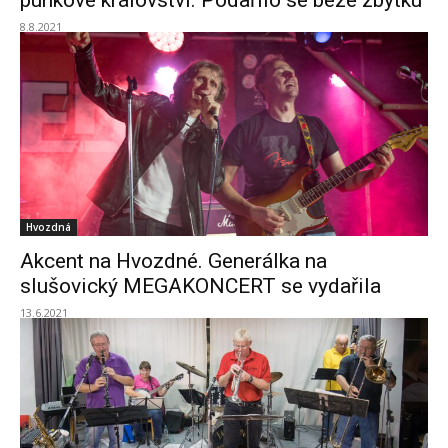
punkové království. Podařilo se beze zbytku
8.8.2021
Hvozdná
Akcent na Hvozdné. Generálka na
slušovický MEGAKONCERT se vydařila
13.6.2021