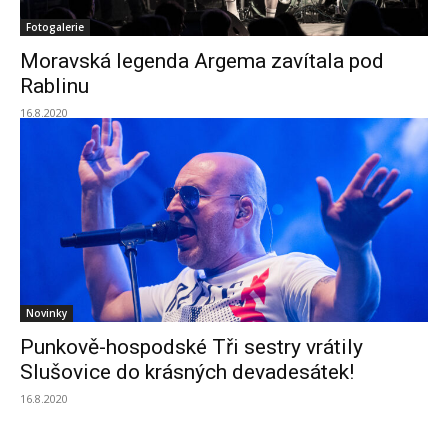
Fotogalerie
Moravská legenda Argema zavítala pod
Rablinu
16.8.2020
Novinky
Punkově-hospodské Tři sestry vrátily
Slušovice do krásných devadesátek!
16.8.2020