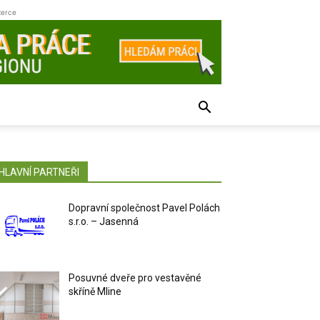
zerce
HLAVNÍ PARTNEŘI
Dopravní společnost Pavel Polách
s.r.o. – Jasenná
Posuvné dveře pro vestavěné
skříně Mline