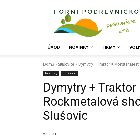
Horní
Podřevnicko
ÚVOD
NOVINKY
FIRMY
VOL
Domů
Slušovice
Dymytry + Traktor = Monster Meeti
Novinky
Slušovice
Dymytry + Traktor
Rockmetalová show
Slušovic
5.9.2021