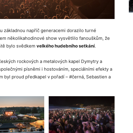
u základnou napříč generacemi dorazilo turné
em několikahodinové show vysvětlilo fanouškům, že
ště bylo svědkem
velkého hudebního setkání
.
 českých rockových a metalových kapel Dymytry a
společnými písněmi i hostováním, speciálními efekty a
m byl proud předkapel v pořadí – #černá, Sebastien a