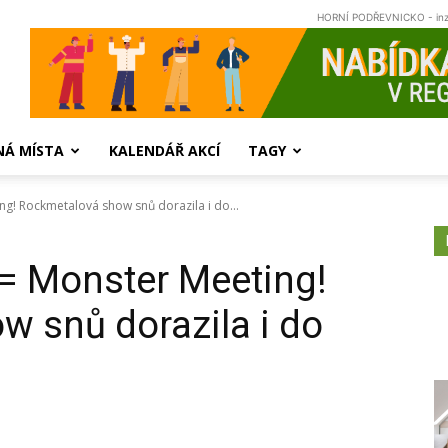
HORNÍ PODŘEVNICKO - in
NÁ MÍSTA
KALENDÁŘ AKCÍ
TAGY
ng! Rockmetalová show snů dorazila i do...
 = Monster Meeting!
 snů dorazila i do