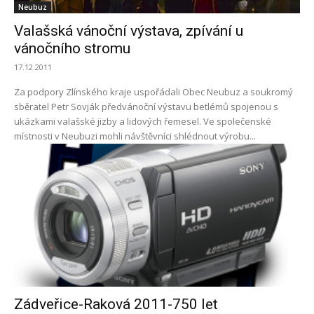
Neubuz
Valašská vánoční výstava, zpívání u
vánočního stromu
17.12.2011
Za podpory Zlínského kraje uspořádali Obec Neubuz a soukromý
sběratel Petr Sovják předvánoční výstavu betlémů spojenou s
ukázkami valašské jizby a lidových řemesel. Ve společenské
místnosti v Neubuzi mohli návštěvníci shlédnout výrobu...
Zádveřice-Raková 2011-750 let