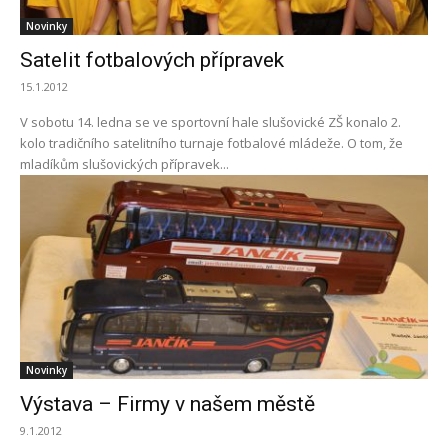
Novinky
Satelit fotbalových přípravek
15.1.2012
V sobotu 14. ledna se ve sportovní hale slušovické ZŠ konalo 2.
kolo tradičního satelitního turnaje fotbalové mládeže. O tom, že
mladíkům slušovických přípravek...
Novinky
Výstava – Firmy v našem městě
9.1.2012