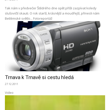
Tak nám v předvečer Štědrého dne opět přišli zazpívat koledy
slušovičtí skauti. O rok starší, krásnější a moudřejší, přinesli nám
Betlémské světlo... Fotoreportáž
Trnava k Trnavě si cestu hledá
27.12.2011
Video