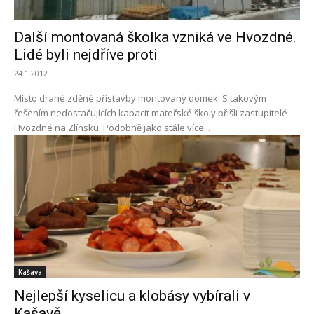
Další montovaná školka vzniká ve Hvozdné.
Lidé byli nejdříve proti
24.1.2012
Místo drahé zděné přístavby montovaný domek. S takovým
řešením nedostačujících kapacit mateřské školy přišli zastupitelé
Hvozdné na Zlínsku. Podobně jako stále více...
Kašava
Nejlepší kyselicu a klobásy vybírali v
Kašavě