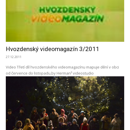
Hvozdenský videomagazín 3/2011
27.12.2011
Video Třetí díl hvozdenského videomagazínu mapuje dění v obci
od července do listopadu,by Herman² videostudio