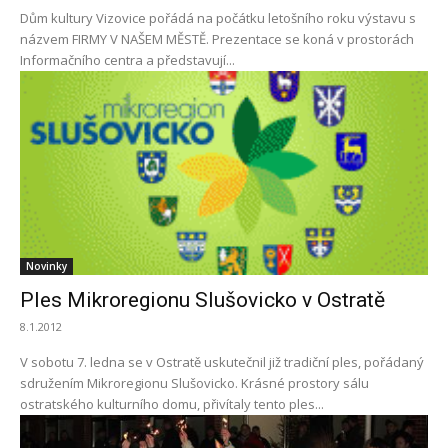
Dům kultury Vizovice pořádá na počátku letošního roku výstavu s
názvem FIRMY V NAŠEM MĚSTĚ. Prezentace se koná v prostorách
Informačního centra a představují...
Novinky
Ples Mikroregionu Slušovicko v Ostratě
8.1.2012
V sobotu 7. ledna se v Ostratě uskutečnil již tradiční ples, pořádaný
sdružením Mikroregionu Slušovicko. Krásné prostory sálu
ostratského kulturního domu, přivítaly tento ples...