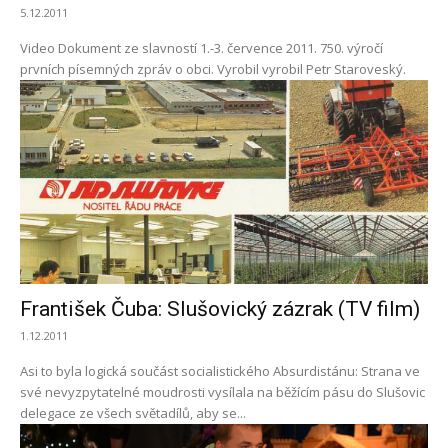
5.12.2011
Video Dokument ze slavností 1.-3. července 2011. 750. výročí
prvních písemných zpráv o obci. Vyrobil vyrobil Petr Staroveský.
František Čuba: Slušovický zázrak (TV film)
1.12.2011
Asi to byla logická součást socialistického Absurdistánu: Strana ve
své nevyzpytatelné moudrosti vysílala na běžícím pásu do Slušovic
delegace ze všech světadílů, aby se...