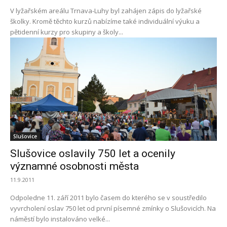
V lyžařském areálu Trnava-Luhy byl zahájen zápis do lyžařské
školky. Kromě těchto kurzů nabízíme také individuální výuku a
pětidenní kurzy pro skupiny a školy...
Slušovice
Slušovice oslavily 750 let a ocenily
významné osobnosti města
11.9.2011
Odpoledne 11. září 2011 bylo časem do kterého se v soustředilo
vyvrcholení oslav 750 let od první písemné zmínky o Slušovicích. Na
náměstí bylo instalováno velké...