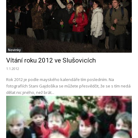
Novinky
Vítání roku 2012 ve Slušovicích
1.1.2012
Rok 2012 je podle mayského kalendáře tím posledním. Na
fotografiích Stani Gajdošíka se můžete přesvědčit, že se s tím nedá
dělat nic jiného, než brát...