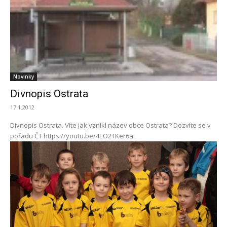
Novinky
Divnopis Ostrata
17.1.2012
Divnopis Ostrata. Víte jak vznikl název obce Ostrata? Dozvíte se v
pořadu ČT https://youtu.be/4EO2TKer6aI