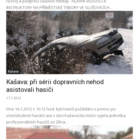
rozvoj a podporu Slušovic hledají - HLAVNÍ VEDOUCÍ A
INSTRUKTORY NA PŘÍMĚSTSKÉ TÁBORY VE SLUŠOVICÍCH...
Kašava
Kašava: při sérii dopravních nehod
asistovali hasiči
17.1.2012
Dne 16.1.2012 v 10:12 hod. byli hasiči požádáni o pomoc po
vícenásobné havárii aut v obci Kašava.Na místo vyjela jednotka
profesionálních hasičů ze Zlína...