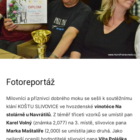
Fotoreportáž
Milovníci a příznivci dobrého moku se sešli k soutěžnímu
klání KOŠTU SLIVOVICE ve hvozdenské
vinotéce Na
stolárně u Navrátilů
. Z téměř třiceti vzorků se umístil pan
Karel Volný
(známka 2,077) na 3. místě, slivovice pana
Marka Maštalíře
(2,000) se umístila jako druhá. Jako
nejlepší ocenili hodnotitelé slivovici pana
Víta Poláška