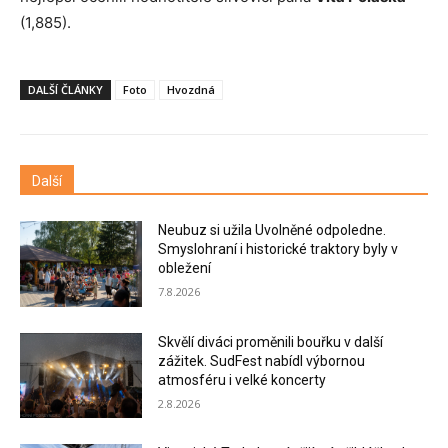
(1,885).
DALŠÍ ČLÁNKY
Foto
Hvozdná
Další
Neubuz si užila Uvolněné odpoledne.
Smyslohraní i historické traktory byly v
obležení
7.8.2026
Skvělí diváci proměnili bouřku v další
zážitek. SudFest nabídl výbornou
atmosféru i velké koncerty
2.8.2026