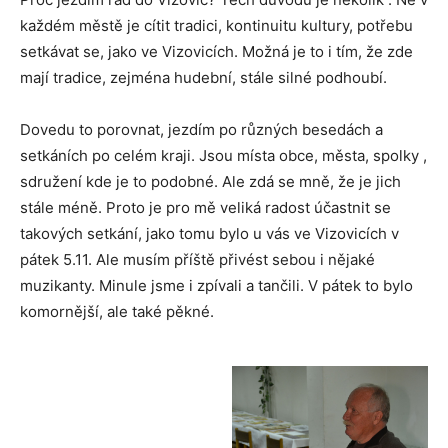
každém městě je cítit tradici, kontinuitu kultury, potřebu
setkávat se, jako ve Vizovicích. Možná je to i tím, že zde
mají tradice, zejména hudební, stále silné podhoubí.
Dovedu to porovnat, jezdím po různých besedách a
setkáních po celém kraji. Jsou místa obce, města, spolky ,
sdružení kde je to podobné. Ale zdá se mně, že je jich
stále méně. Proto je pro mě veliká radost účastnit se
takových setkání, jako tomu bylo u vás ve Vizovicích v
pátek 5.11. Ale musím příště přivést sebou i nějaké
muzikanty. Minule jsme i zpívali a tančili. V pátek to bylo
komornější, ale také pěkné.