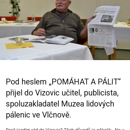
Pod heslem „POMÁHAT A PÁLIT“
přijel do Vizovic učitel, publicista,
spoluzakladatel Muzea lidových
pálenic ve Vlčnově.
Proč jezdím rád do Vizovic? Těch důvodů je několik . Ne v