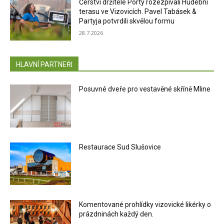
Čerství držitelé Porty rozezpívali Hudební
terasu ve Vizovicích. Pavel Tabásek &
Partyja potvrdili skvělou formu
28.7.2026
HLAVNÍ PARTNEŘI
Posuvné dveře pro vestavěné skříně Mline
Restaurace Sud Slušovice
Komentované prohlídky vizovické likérky o
prázdninách každý den.