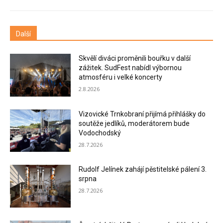
Další
Skvělí diváci proměnili bouřku v další
zážitek. SudFest nabídl výbornou
atmosféru i velké koncerty
2.8.2026
Vizovické Trnkobraní přijímá přihlášky do
soutěže jedlíků, moderátorem bude
Vodochodský
28.7.2026
Rudolf Jelínek zahájí pěstitelské pálení 3.
srpna
28.7.2026