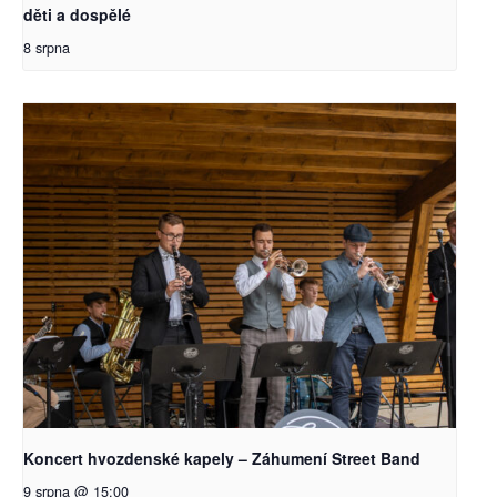
děti a dospělé
8 srpna
Koncert hvozdenské kapely – Záhumení Street Band
9 srpna @ 15:00