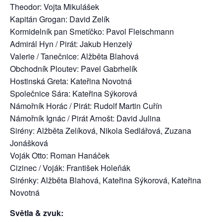
Theodor: Vojta Mikulášek
Kapitán Grogan: David Zelík
Kormidelník pan Smetíčko: Pavol Fleischmann
Admirál Hyn / Pirát: Jakub Henzelý
Valerie / Tanečnice: Alžběta Blahová
Obchodník Ploutev: Pavel Gabrhelík
Hostinská Greta: Kateřina Novotná
Společnice Sára: Kateřina Sýkorová
Námořník Horác / Pirát: Rudolf Martin Cuřín
Námořník Ignác / Pirát Arnošt: David Julina
Sirény: Alžběta Zelíková, Nikola Sedlářová, Zuzana
Jonášková
Voják Otto: Roman Hanáček
Cizinec / Voják: František Holeňák
Sirénky: Alžběta Blahová, Kateřina Sýkorová, Kateřina
Novotná
Světla & zvuk: