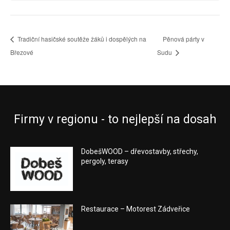
Tradiční hasičské soutěže žáků i dospělých na
Pěnová párty v
Březové
Sudu
Firmy v regionu - to nejlepší na dosah
DobešWOOD – dřevostavby, střechy,
pergoly, terasy
Restaurace – Motorest Zádveřice