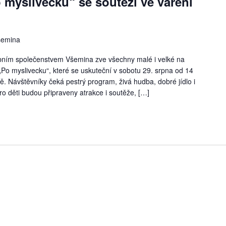
myslivecku“ se soutěží ve vaření
šemina
bním společenstvem Všemina zve všechny malé i velké na
Po myslivecku“, které se uskuteční v sobotu 29. srpna od 14
. Návštěvníky čeká pestrý program, živá hudba, dobré jídlo i
ro děti budou připraveny atrakce i soutěže, […]