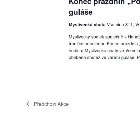
Konec prázdnin „Po 
guláše
Myslivecká chata
Všemina 311, V
Myslivecký spolek společně s Hone
tradiční odpoledne Konec prázdnin „
hodin u Myslivecké chaty ve Všemině
oblíbená soutěž ve vaření guláše. P
Předchozí
Akce