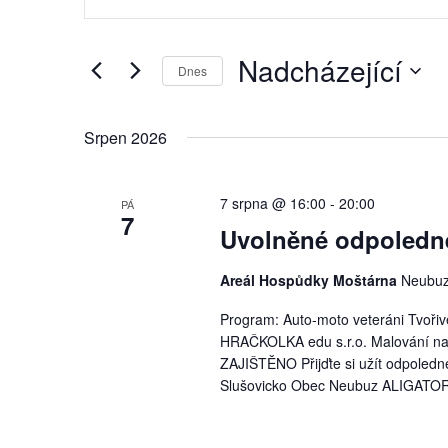
pro
Search
for
hledání
Nadcházející
Akce
Dnes
a
by
Vyberte
Keyword.
zobrazení
datum.
Srpen 2026
Akce
7 srpna @ 16:00
-
20:00
PÁ
7
Uvolněné odpoledn
Areál Hospůdky Moštárna
Neubuz
Program: Auto-moto veteráni Tvořiv
HRAČKOLKA edu s.r.o. Malování n
ZAJIŠTĚNO Přijďte si užít odpoledne
Slušovicko Obec Neubuz ALIGATORAV