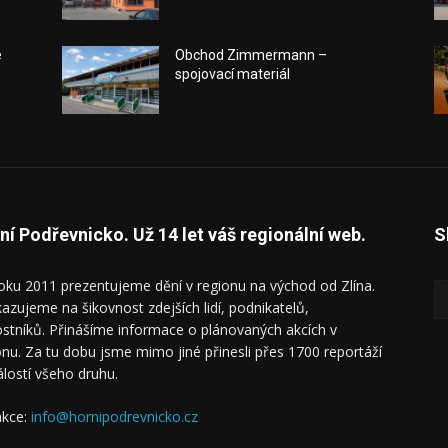
e
Obchod Zimmermann –
spojovací materiál
ní Podřevnicko. Už 14 let váš regionální web.
S
oku 2011 prezentujeme dění v regionu na východ od Zlína.
azujeme na šikovnost zdejších lidí, podnikatelů,
ostníků. Přinášíme informace o plánovaných akcích v
onu. Za tu dobu jsme mimo jiné přinesli přes 1700 reportáží
álostí všeho druhu.
kce:
info@hornipodrevnicko.cz