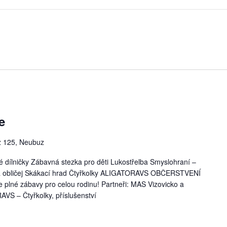
e
 125, Neubuz
é dílničky Zábavná stezka pro děti Lukostřelba Smyslohraní –
a obličej Skákací hrad Čtyřkolky ALIGATORAVS OBČERSTVENÍ
 plné zábavy pro celou rodinu! Partneři: MAS Vizovicko a
S – Čtyřkolky, příslušenství