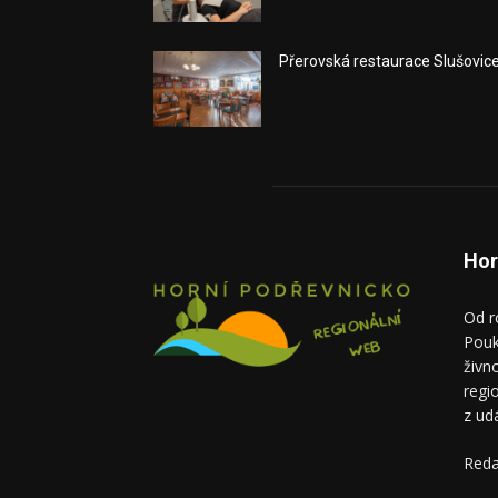
Přerovská restaurace Slušovic
Hor
Od r
Pouk
živn
regi
z ud
Reda