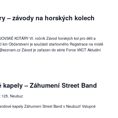
áry – závody na horských kolech
OVSKÉ KOTÁRY VI. ročník Závod horských kol pro děti a
0 km Občerstvení je součástí startovného Registrace na místě
y@seznam.cz Závod je zařazen do série Force VKCT Aktuální
 kapely – Záhumení Street Band
 125, Neubuz
landové kapely Záhumení Street Band v Neubuzi! Vstupné