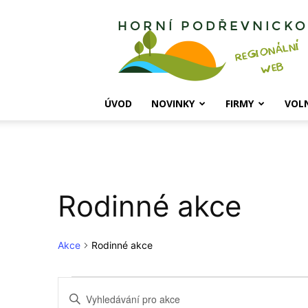
Horní
Podřevnicko
ÚVOD
NOVINKY
FIRMY
VOL
Rodinné akce
Akce
Rodinné akce
Akce
Navigace
Enter
Keyword.