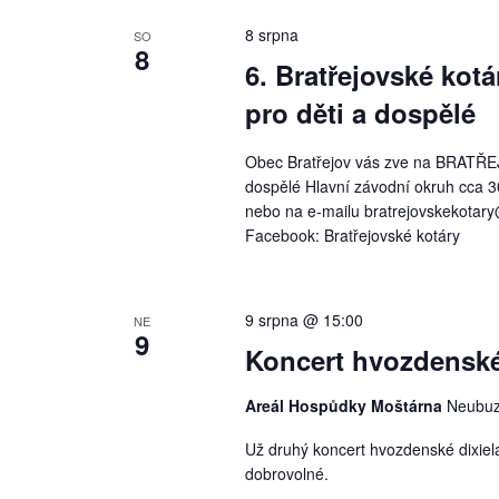
8 srpna
SO
8
6. Bratřejovské kot
pro děti a dospělé
Obec Bratřejov vás zve na BRATŘEJ
dospělé Hlavní závodní okruh cca 3
nebo na e-mailu bratrejovskekotar
Facebook: Bratřejovské kotáry
9 srpna @ 15:00
NE
9
Koncert hvozdenské
Areál Hospůdky Moštárna
Neubuz
Už druhý koncert hvozdenské dixie
dobrovolné.