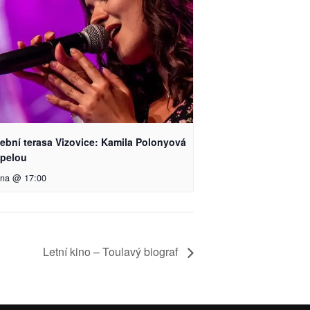
ební terasa Vizovice: Kamila Polonyová
apelou
pna @ 17:00
Letní kino – Toulavý biograf