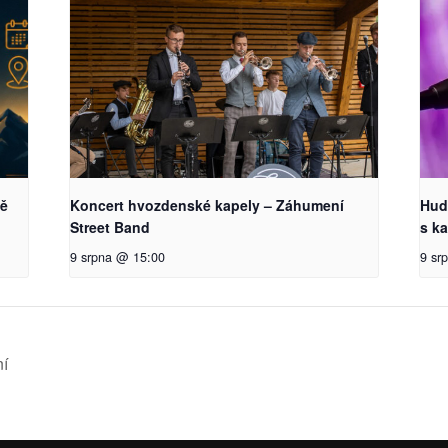
vě
Koncert hvozdenské kapely – Záhumení
Hud
Street Band
s k
9 srpna @ 15:00
9 sr
ní