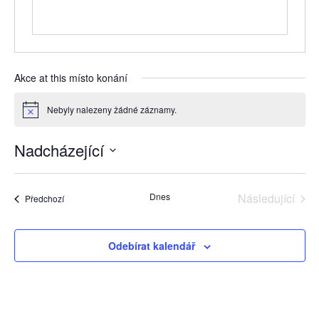
Akce at this místo konání
Nebyly nalezeny žádné záznamy.
Notice
Nadcházející
Vyberte
datum.
Dnes
Následující
Akce
Předchozí
Akce
Odebírat kalendář