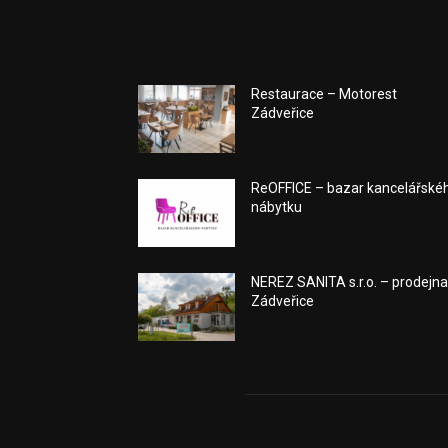
Restaurace – Motorest
Zádveřice
ReOFFICE – bazar kancelářské
nábytku
NEREZ SANITA s.r.o. – prodejn
Zádveřice