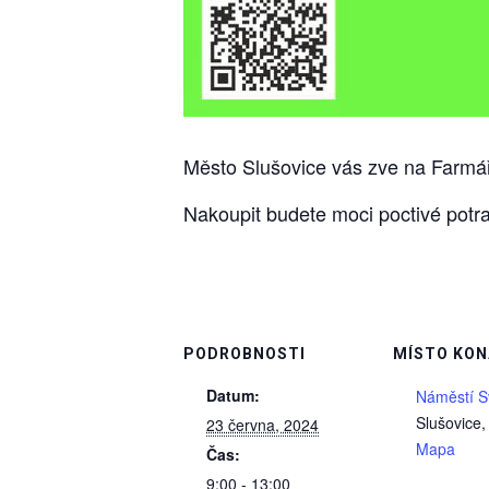
Město Slušovice vás zve na Farmář
Nakoupit budete moci poctivé potr
PODROBNOSTI
MÍSTO KON
Datum:
Náměstí 
Slušovice
,
23 června, 2024
Mapa
Čas:
9:00 - 13:00