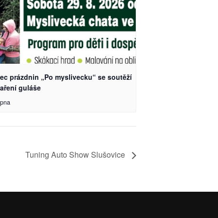
ec prázdnin „Po myslivecku“ se soutěží
aření guláše
rpna
Tuning Auto Show Slušovice