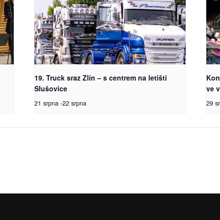
19. Truck sraz Zlín – s centrem na letišti
Kon
Slušovice
ve v
21 srpna
-
22 srpna
29 s