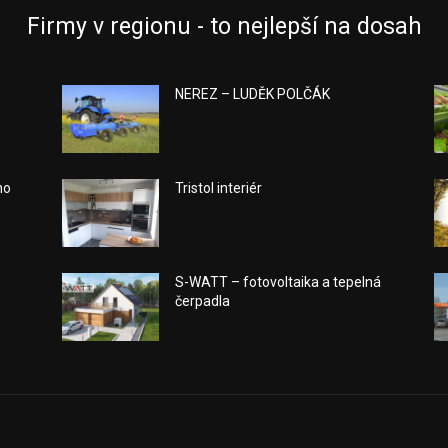
Firmy v regionu - to nejlepší na dosah
NEREZ – LUDĚK POLČÁK
ho
Tristol interiér
a
S-WATT – fotovoltaika a tepelná
čerpadla