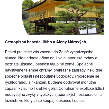
Cestopisná beseda Jiřího a Aleny Márových
Pestrá projekce vás zavede do Země vycházejícího
slunce. Nahlédnete přímo do života japonské rodiny a
poznáte úžasnou pestrost tajuplné země. Společně
navštívíme tajemné chrámy, překrásné zahrady, neklidné
sopečné oblasti i nespoutané vodopády. Projedeme se
rychlodráhou šinkanzen, budeme obdivovat mohutné
zápasníky sumó i křehké gejši. Ochutnáme exotické jídlo i
neobyčejné zvyky v typických japonských restauracích a
lázních, ve kterých se koupají dokonce i opice.