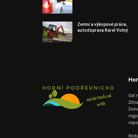
Zemní a výkopové práce,
autodoprava Karel Volný
Hor
Od r
Zlín
živn
regi
repo
Red