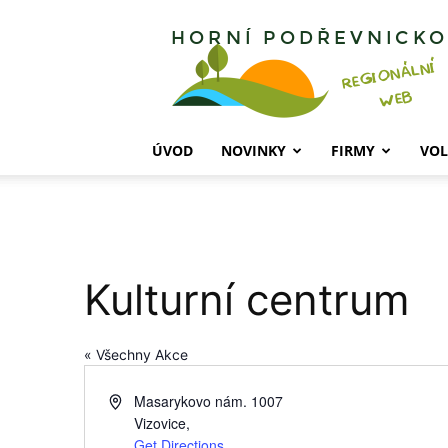
Horní
Podřevnicko
ÚVOD
NOVINKY
FIRMY
VOL
Kulturní centrum
« Všechny Akce
Address
Masarykovo nám. 1007
Vizovice
,
Get Directions