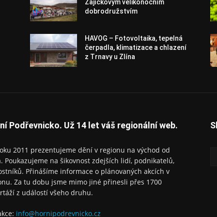
Zajíčkovým velikonočním
dobrodružstvím
HAVOG – Fotovoltaika, tepelná
čerpadla, klimatizace a chlazení
z Trnavy u Zlína
ní Podřevnicko. Už 14 let váš regionální web.
S
oku 2011 prezentujeme dění v regionu na východ od
a. Poukazujeme na šikovnost zdejších lidí, podnikatelů,
ostníků. Přinášíme informace o plánovaných akcích v
onu. Za tu dobu jsme mimo jiné přinesli přes 1700
rtáží z událostí všeho druhu.
akce:
info@hornipodrevnicko.cz