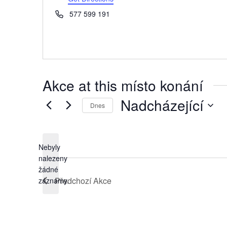
Phone
577 599 191
Akce at this místo konání
Nadcházející
Dnes
Vyberte
datum.
Nebyly
nalezeny
Notice
žádné
Předchozí
Akce
záznamy.