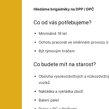
Hledáme brigádníky na DPP / DPČ
Co od vás potřebujeme?
Minimálně 18 let
Ochotu pracovat ve směnném provozu (ra
Být týmovým hráčem
Co budete mít na starost?
Obsluha vysokozdvižných a nízkozdvižn
vozíků
Nakládka a vykládka zboží
Balení palet
Práce s PC a čtečkami