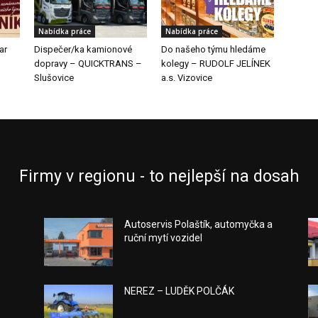
Nabídka práce
Nabídka práce
ar
Dispečer/ka kamionové
Do našeho týmu hledáme
dopravy – QUICKTRANS –
kolegy – RUDOLF JELÍNEK
Slušovice
a.s. Vizovice
Firmy v regionu - to nejlepší na dosah
Autoservis Polaštík, automyčka a
ruční mytí vozidel
NEREZ – LUDĚK POLČÁK