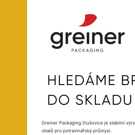
Greiner Packaging Slušovice je stabilní výr
obalů pro potravinářský průmysl.