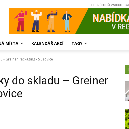
HORNÍ PODŘEVNICKO - in
NÁ MÍSTA
KALENDÁŘ AKCÍ
TAGY
 - Greiner Packaging - Slušovice
y do skladu – Greiner
ovice