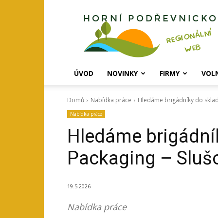
Horní
Podřevnicko
ÚVOD
NOVINKY
FIRMY
VOL
Domů
Nabídka práce
Hledáme brigádníky do skladu
Nabídka práce
Hledáme brigádník
Packaging – Sluš
19.5.2026
Nabídka práce