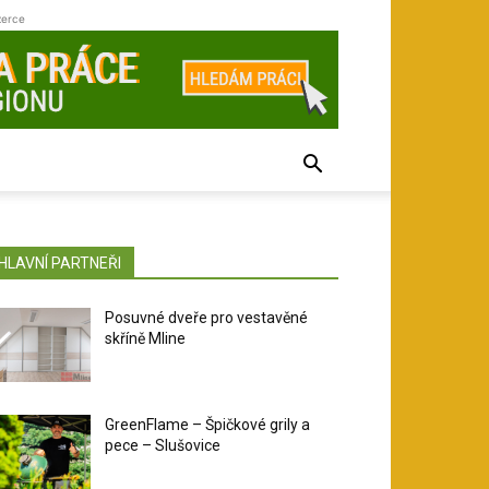
zerce
HLAVNÍ PARTNEŘI
Posuvné dveře pro vestavěné
skříně Mline
GreenFlame – Špičkové grily a
pece – Slušovice