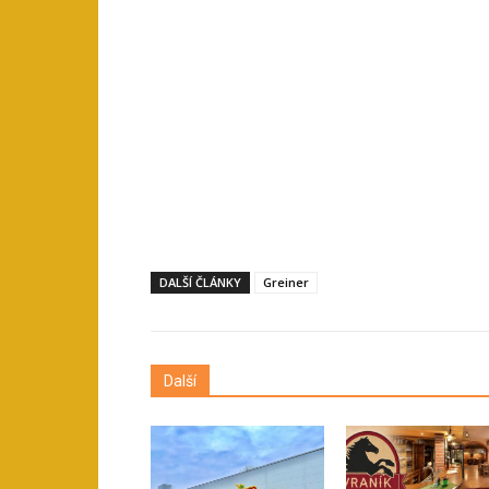
DALŠÍ ČLÁNKY
Greiner
Další