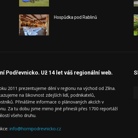
Hospůdka pod Rablinů
ní Podřevnicko. Už 14 let váš regionální web.
S
oku 2011 prezentujeme dění v regionu na východ od Zlína.
azujeme na šikovnost zdejších lidí, podnikatelů,
ostníků. Přinášíme informace o plánovaných akcích v
onu. Za tu dobu jsme mimo jiné přinesli přes 1700 reportáží
álostí všeho druhu.
kce:
info@hornipodrevnicko.cz