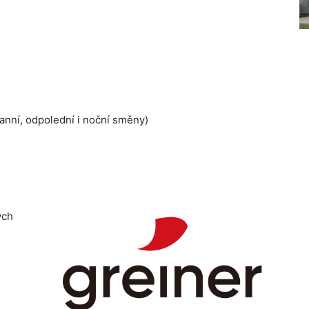
nní, odpolední i noční směny)
ých