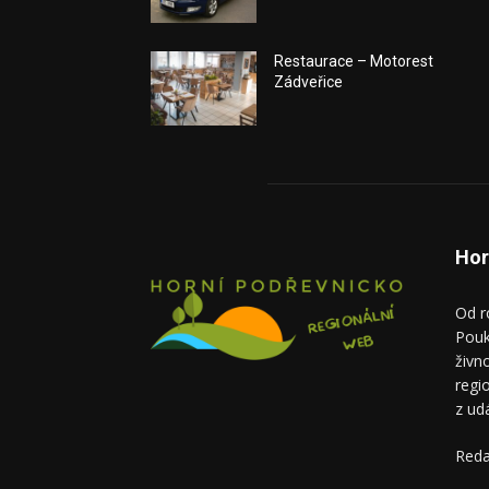
Restaurace – Motorest
Zádveřice
Hor
Od r
Pouk
živn
regi
z ud
Reda