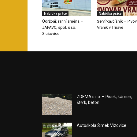
Nabídka práce
Nabídka práce
Údržbář, ranní směna –
Servírka/číšník – Pivov
JAPAVO, spol. s r.o.
Vraník v Trnavě
Slušovice
ZDEMA s.r.o. – Písek, kámen,
štěrk, beton
Autoškola Šimek Vizovice