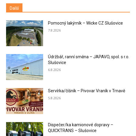
Další
Pomocný lakýrník – Wicke CZ Slušovice
7.8.2026
Údržbář, ranní směna – JAPAVO, spol. s r.o.
Slušovice
6.8.2026
Servírka/číšník – Pivovar Vraník v Trnavě
5.8.2026
Dispečer/ka kamionové dopravy –
QUICKTRANS – Slušovice