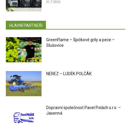
31.7.2026
HLAVNÍ PARTNEŘI
GreenFlame – Špičkové grily a pece –
Slušovice
NEREZ – LUDĚK POLČÁK
Dopravní společnost Pavel Polách s.r.o. –
Jasenná