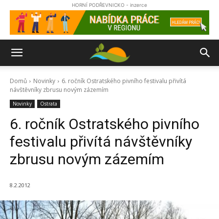
HORNÍ PODŘEVNICKO - inzerce
Domů
Novinky
6. ročník Ostratského pivního festivalu přivítá
návštěvníky zbrusu novým zázemím
Novinky
Ostrata
6. ročník Ostratského pivního
festivalu přivítá návštěvníky
zbrusu novým zázemím
8.2.2012