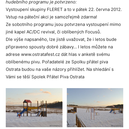
hudebního programu je potvrzeno:
Vystoupení skupiny FLERET a to v pátek 22. června 2012.
Vstup na páteční akci je samozřejmě zdarma!
Ze sobotního programu jsou potvrzena vystoupení mimo
jiné kapel AC/DC revival, či oblíbených Focusů.
Dle výše napsaného, lze jistě uvažovat, že i letos bude
připraveno spousty dobré zábavy… I letos můžete na
adrese www.ostratafest.cz dát hlas v anketě svému
oblíbenému pivu. Pořadatelé ze Spolku přátel piva
Ostrata budou na vaše názory přihlížet. Na shledání s
Vámi se těší Spolek Přátel Piva Ostrata