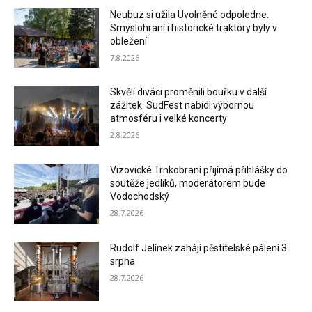
Neubuz si užila Uvolněné odpoledne.
Smyslohraní i historické traktory byly v
obležení
7.8.2026
Skvělí diváci proměnili bouřku v další
zážitek. SudFest nabídl výbornou
atmosféru i velké koncerty
2.8.2026
Vizovické Trnkobraní přijímá přihlášky do
soutěže jedlíků, moderátorem bude
Vodochodský
28.7.2026
Rudolf Jelínek zahájí pěstitelské pálení 3.
srpna
28.7.2026