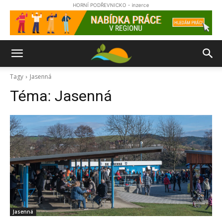
HORNÍ PODŘEVNICKO - inzerce
Tagy
Jasenná
Téma:
Jasenná
Jasenná