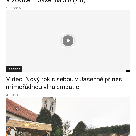
Vizovice – Jasenná 3:0 (2:0)
10.4.2016
Jasenná
Video: Nový rok s sebou v Jasenné přinesl
mimořádnou vlnu empatie
4.1.2016