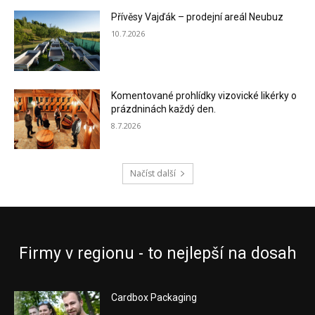
Přívěsy Vajďák – prodejní areál Neubuz
10.7.2026
Komentované prohlídky vizovické likérky o
prázdninách každý den.
8.7.2026
Načíst další
Firmy v regionu - to nejlepší na dosah
Cardbox Packaging