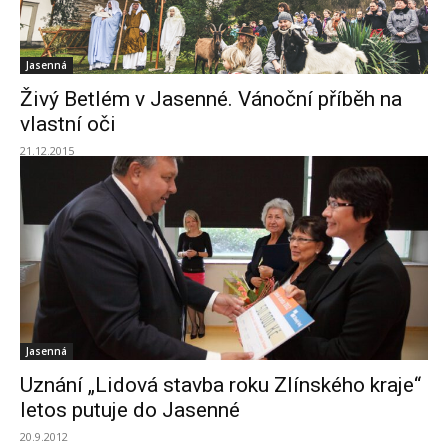
Jasenná
Živý Betlém v Jasenné. Vánoční příběh na
vlastní oči
21.12.2015
Jasenná
Uznání „Lidová stavba roku Zlínského kraje“
letos putuje do Jasenné
20.9.2012