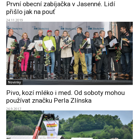
První obecní zabíjačka v Jasenné. Lidí
přišlo jak na pouť
24.11.2019
Novinky
Pivo, kozí mléko i med. Od soboty mohou
používat značku Perla Zlínska
26.9.2017