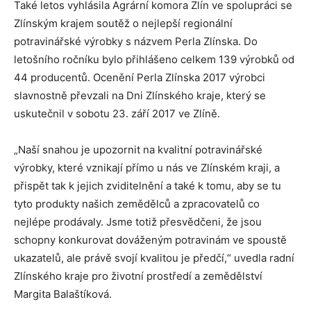
Také letos vyhlásila Agrární komora Zlín ve spolupráci se
Zlínským krajem soutěž o nejlepší regionální
potravinářské výrobky s názvem Perla Zlínska. Do
letošního ročníku bylo přihlášeno celkem 139 výrobků od
44 producentů. Ocenění Perla Zlínska 2017 výrobci
slavnostně převzali na Dni Zlínského kraje, který se
uskutečnil v sobotu 23. září 2017 ve Zlíně.
„Naší snahou je upozornit na kvalitní potravinářské
výrobky, které vznikají přímo u nás ve Zlínském kraji, a
přispět tak k jejich zviditelnění a také k tomu, aby se tu
tyto produkty našich zemědělců a zpracovatelů co
nejlépe prodávaly. Jsme totiž přesvědčeni, že jsou
schopny konkurovat dováženým potravinám ve spoustě
ukazatelů, ale právě svojí kvalitou je předčí,“ uvedla radní
Zlínského kraje pro životní prostředí a zemědělství
Margita Balaštíková.