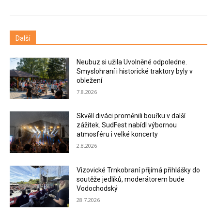
Další
Neubuz si užila Uvolněné odpoledne.
Smyslohraní i historické traktory byly v
obležení
7.8.2026
Skvělí diváci proměnili bouřku v další
zážitek. SudFest nabídl výbornou
atmosféru i velké koncerty
2.8.2026
Vizovické Trnkobraní přijímá přihlášky do
soutěže jedlíků, moderátorem bude
Vodochodský
28.7.2026