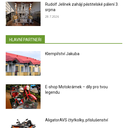
Rudolf Jelínek zahájí pěstitelské pálení 3.
srpna
28.7.2026
HLAVNÍ PARTNEŘI
Klempířství Jakuba
E-shop Motokrámek – díly pro tvou
legendu
AligatorAVS čtyřkolky, příslušenství