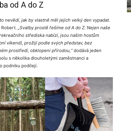
tba od A do Z
o nevědí, jak by vlastně měl jejich velký den vypadat.
 Robert.
„Svatby prostě řešíme od A do Z. Nejen naše
l rekreačního střediska nabízí, jsou našim hostům
ní víkend), prožijí podle svých představ, bez
dném prostředí, obklopeni přírodou,“
dodává jeden
polu s několika dlouholetými zaměstnanci a
 podniku podílejí.