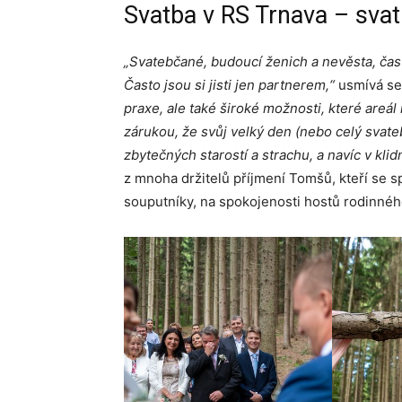
Svatba v RS Trnava – sva
„Svatebčané, budoucí ženich a nevěsta, čast
Často jsou si jisti jen partnerem,“
usmívá se
praxe, ale také široké možnosti, které areá
zárukou, že svůj velký den (nebo celý svateb
zbytečných starostí a strachu, a navíc v kli
z mnoha držitelů příjmení Tomšů, kteří se s
souputníky, na spokojenosti hostů rodinného