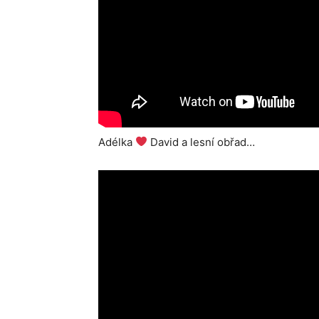
Adélka
David a lesní obřad…