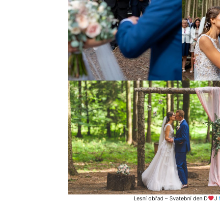
Lesní obřad – Svatební den D
J