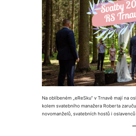
Na oblíbeném „eReSku“ v Trnavě mají na os
kolem svatebního manažera Roberta zaručují
novomanželů, svatebních hostů i oslavenců k