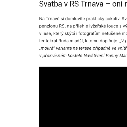
Svatba v RS Trnava – oni n
Na Trnavě si domluvíte prakticky cokoliv. 
penzionu RS, na přilehlé lyžařské louce s v
v lese, který skýtá i fotografům netušené mo
tentokrát Ruda mladší, k tomu doplňuje:
„V 
„mokrá“ varianta na terase případně ve vnit
v překrásném kostele Navštívení Panny Mari