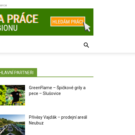
zerce
HLAVNÍ PARTNEŘI
GreenFlame – Špičkové grily a
pece – Slušovice
Přívěsy Vajďák – prodejní areál
Neubuz