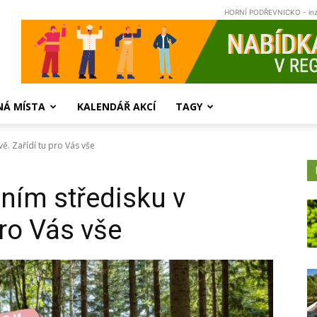
HORNÍ PODŘEVNICKO - in
NÁ MÍSTA
KALENDÁŘ AKCÍ
TAGY
ě. Zařídí tu pro Vás vše
ním středisku v
pro Vás vše