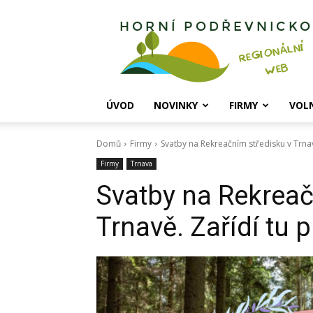
Horní
Podřevnicko
ÚVOD
NOVINKY
FIRMY
VOL
Domů
Firmy
Svatby na Rekreačním středisku v Trnav
Firmy
Trnava
Svatby na Rekreač
Trnavě. Zařídí tu 