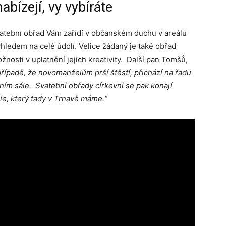
abízejí, vy vybíráte
Svatební obřad Vám zařídí v občanském duchu v areálu
ýhledem na celé údolí. Velice žádaný je také obřad
žnosti v uplatnění jejich kreativity. Další pan Tomšů,
případě, že novomanželům prší štěstí, přichází na řadu
řním sále. Svatební obřady církevní se pak konají
e, který tady v Trnavě máme.“