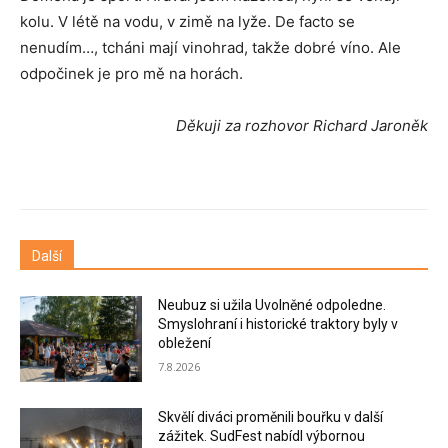
kolu. V létě na vodu, v zimě na lyže. De facto se
nenudím…, tcháni mají vinohrad, takže dobré víno. Ale
odpočinek je pro mě na horách.
Děkuji za rozhovor Richard Jaroněk
Další
Neubuz si užila Uvolněné odpoledne.
Smyslohraní i historické traktory byly v
obležení
7.8.2026
Skvělí diváci proměnili bouřku v další
zážitek. SudFest nabídl výbornou