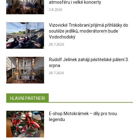
atmosféru i velké koncerty
2.8.2026
Vizovické Trnkobraní přijímá přihlášky do
soutěže jedlíků, moderátorem bude
Vodochodský
28.7.2026
Rudolf Jelínek zahájí pěstitelské pálení 3.
srpna
28.7.2026
HLAVNÍ PARTNEŘI
E-shop Motokrámek – díly pro tvou
legendu