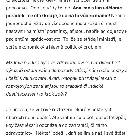
popasovat. Ono se vždy řekne: 
Ano, my s tím uděláme
pořádek, ale otázkou je, zda na to vůbec máme!
Není to
jednoduché, vždy se všeobecně musí každá činnost
nastavit i na místní podmínky, ať jsou, například dojezdy k
pacientům, spádovost atd. To, že se střídají ministři, je
spíše ekonomický a hlavně politický problém.
Mzdová politika byla ve zdravotnictví téměř dvacet let
výrazně odsunována do pozadí. Utíkají nám naše sestry a
i čeští kvalifikovaní lékaři. Naopak přicházejí lékaři z
rozvojových zemí ať jsou to arabské či indické
destinace.Není to krok zpět?
Je pravda, že věkové rozložení lékařů v některých
oborech není ideální. Ale vraťme se o pět, deset let zpět,
kdy část lékařů odcházela do zahraničí, čí mimo
zdravotnictví. Někteří odešli, daří se jim a našli své štěstí,