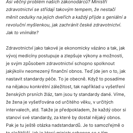
Asi věčný problém našich zákonodárců? Ministři
zdravotnictví se střídají takovým tempem, že nestačí
měnit cedulky na jejich dveřích a každý přijde s geniální a
revoluční myšlenkou, jak zachránit české zdravotnictví.
Jak to vnímáte?
Zdravotnictví jako takové je ekonomicky vázáno a tak, jak
vývoj medicíny postupuje a zlepšuje výkony a možnosti,
je svým způsobem zdravotnictví schopno spolknout
jakýkoliv neomezený finanční obnos. Teď jde jen o to, jak
nastavit standardy péče. To je obecně. Když to posadíme
na nějakou konkrétní záležitost, tak například u vyšetření
ženských prsních žláz, tam jsou ty standardy dané. Víme,
že žena je vyšetřována od určitého věku, v určitých
intervalech, atd. Takže je předpokladem, že každý obor si
stanoví své standardy, za které by dostal nějaký obnos.
Pak je tu ještě otázka nadstandardů. Je to samozřejmě o
to složitější, jak je který ministr schopen se s tím