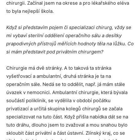
chirurgii. Začínal jsem na okrese a pro lékařského eléva
to byla nejlepší škola.
Když si představím pojem či specializaci chirurg, vždy se
mi vybaví sterilní oddělení operačního sálu a desítky
prapodivných přístrojů měřících hodnoty těla na lůžku. Co
si mám představit pod privátním chirurgem?
Chirurgie má dvě stránky. A to taková ta stránka
vyšetřovací a ambulantní, druhá stránka je ta na
operačním sále. Nedá se to oddělit, např. já mám stále
úvazek v nemocnici. Ambulantní chirurgie, která bývala
součástí poliklinik, se vydělila v období počátku
privatizací a určitá skupina kolegů chirurgů se začala
specializovat na tuto část. Když přišla nabídka dát se na
tuto dráhu, dlouho jsem to zvažoval a mou snahou bylo
skloubit část privátní a část ústavní. Zlínský kraj, co se