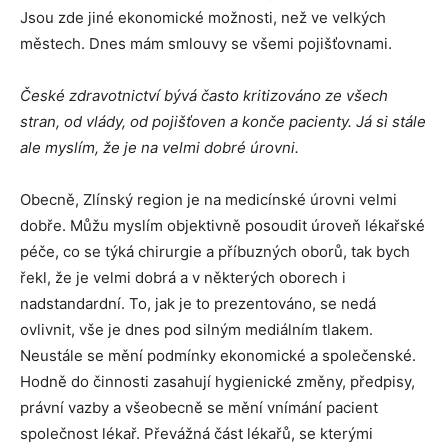
Jsou zde jiné ekonomické možnosti, než ve velkých
městech. Dnes mám smlouvy se všemi pojišťovnami.
České zdravotnictví bývá často kritizováno ze všech
stran, od vlády, od pojišťoven a konče pacienty. Já si stále
ale myslím, že je na velmi dobré úrovni.
Obecně, Zlínský region je na medicínské úrovni velmi
dobře. Můžu myslím objektivně posoudit úroveň lékařské
péče, co se týká chirurgie a příbuzných oborů, tak bych
řekl, že je velmi dobrá a v některých oborech i
nadstandardní. To, jak je to prezentováno, se nedá
ovlivnit, vše je dnes pod silným mediálním tlakem.
Neustále se mění podmínky ekonomické a společenské.
Hodně do činnosti zasahují hygienické změny, předpisy,
právní vazby a všeobecně se mění vnímání pacient
společnost lékař. Převážná část lékařů, se kterými