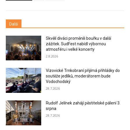
Další
Skvělí diváci proměnili bouřku v další
zážitek. SudFest nabídl výbornou
atmosféru i velké koncerty
2.8.2026
Vizovické Trnkobraní přijímá přihlášky do
soutěže jedlíků, moderátorem bude
Vodochodský
28.7.2026
Rudolf Jelínek zahájí pěstitelské pálení 3.
srpna
28.7.2026