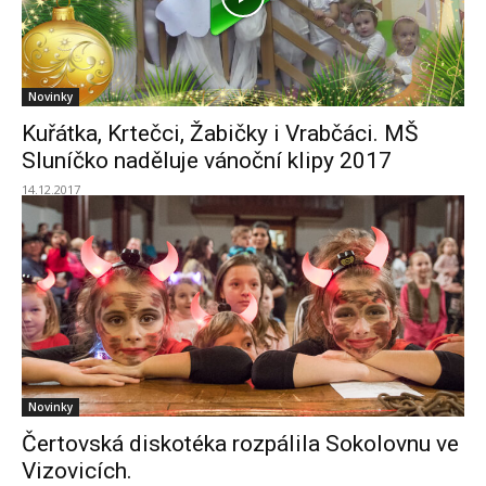
Novinky
Kuřátka, Krtečci, Žabičky i Vrabčáci. MŠ
Sluníčko naděluje vánoční klipy 2017
14.12.2017
Novinky
Čertovská diskotéka rozpálila Sokolovnu ve
Vizovicích.