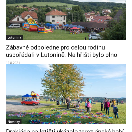
Lutonina
Zábavné odpoledne pro celou rodinu
uspořádali v Lutonině. Na hřišti bylo plno
12.8.2021
Novinky
Drakiáda na letišti ukázala tereziánské babí