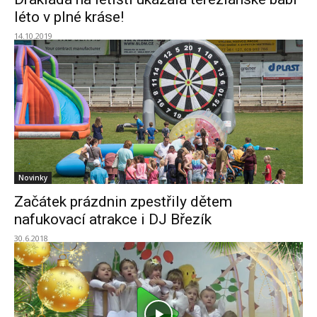
léto v plné kráse!
14.10.2019
Novinky
Začátek prázdnin zpestřily dětem
nafukovací atrakce i DJ Březík
30.6.2018