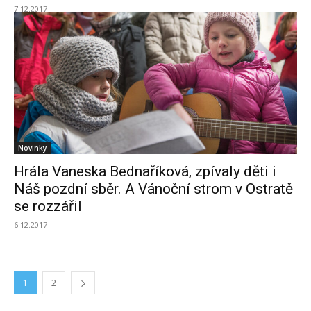
7.12.2017
Novinky
Hrála Vaneska Bednaříková, zpívaly děti i
Náš pozdní sběr. A Vánoční strom v Ostratě
se rozzářil
6.12.2017
1
2