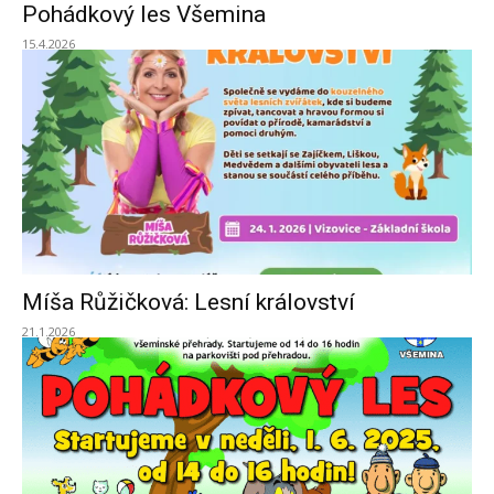
Pohádkový les Všemina
15.4.2026
Míša Růžičková: Lesní království
21.1.2026