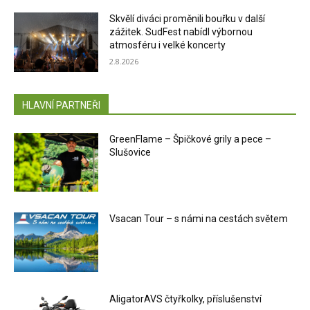
Skvělí diváci proměnili bouřku v další
zážitek. SudFest nabídl výbornou
atmosféru i velké koncerty
2.8.2026
HLAVNÍ PARTNEŘI
GreenFlame – Špičkové grily a pece –
Slušovice
Vsacan Tour – s námi na cestách světem
AligatorAVS čtyřkolky, příslušenství