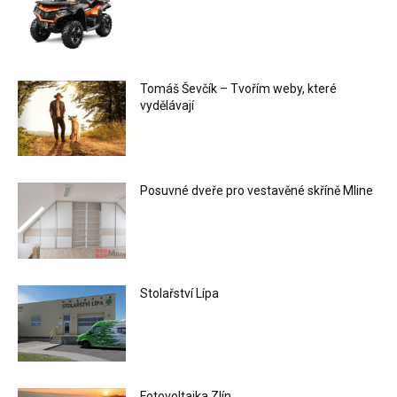
Tomáš Ševčík – Tvořím weby, které
vydělávají
Posuvné dveře pro vestavěné skříně Mline
Stolařství Lípa
Fotovoltaika Zlín