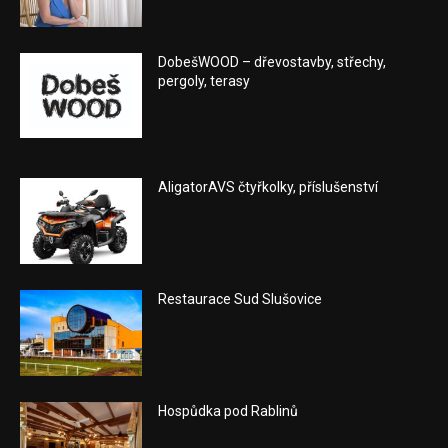
DobešWOOD – dřevostavby, střechy,
pergoly, terasy
AligatorAVS čtyřkolky, příslušenství
Restaurace Sud Slušovice
Hospůdka pod Rablinů