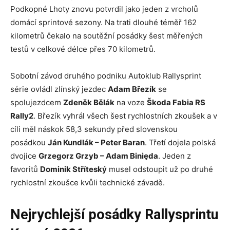
Podkopné Lhoty znovu potvrdil jako jeden z vrcholů
domácí sprintové sezony. Na trati dlouhé téměř 162
kilometrů čekalo na soutěžní posádky šest měřených
testů v celkové délce přes 70 kilometrů.
Sobotní závod druhého podniku Autoklub Rallysprint
série ovládl zlínský jezdec
Adam Březík
se
spolujezdcem
Zdeněk Bělák
na voze
Škoda Fabia RS
Rally2
. Březík vyhrál všech šest rychlostních zkoušek a v
cíli měl náskok 58,3 sekundy před slovenskou
posádkou
Ján Kundlák – Peter Baran
. Třetí dojela polská
dvojice
Grzegorz Grzyb – Adam Binięda
. Jeden z
favoritů
Dominik Stříteský
musel odstoupit už po druhé
rychlostní zkoušce kvůli technické závadě.
Nejrychlejší posádky Rallysprintu