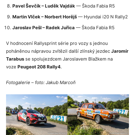
Pavel Ševčík – Luděk Vajdák
— Škoda Fabia R5
Martin Vlček – Norbert Horějš
— Hyundai i20 N Rally2
Jaroslav Pešl – Radek Juřica
— Škoda Fabia R5
V hodnocení Rallysprint série pro vozy s jednou
poháněnou nápravou zvítězil další zlínský jezdec
Jaromír
Tarabus
se spolujezdcem Jaroslavem Blažkem na
voze
Peugeot 208 Rally4
.
Fotogalerie – foto: Jakub Marcoň