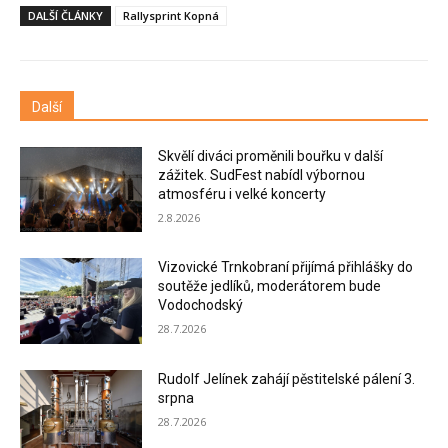
DALŠÍ ČLÁNKY
Rallysprint Kopná
Další
Skvělí diváci proměnili bouřku v další
zážitek. SudFest nabídl výbornou
atmosféru i velké koncerty
2.8.2026
Vizovické Trnkobraní přijímá přihlášky do
soutěže jedlíků, moderátorem bude
Vodochodský
28.7.2026
Rudolf Jelínek zahájí pěstitelské pálení 3.
srpna
28.7.2026