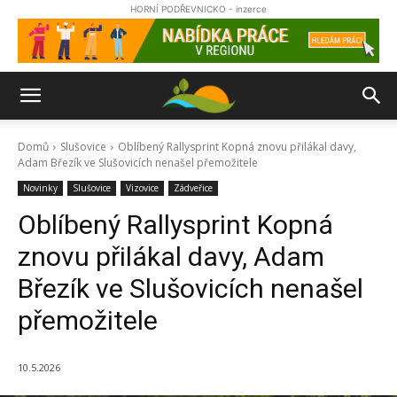
HORNÍ PODŘEVNICKO - inzerce
Domů
Slušovice
Oblíbený Rallysprint Kopná znovu přilákal davy,
Adam Březík ve Slušovicích nenašel přemožitele
Novinky
Slušovice
Vizovice
Zádveřice
Oblíbený Rallysprint Kopná
znovu přilákal davy, Adam
Březík ve Slušovicích nenašel
přemožitele
10.5.2026