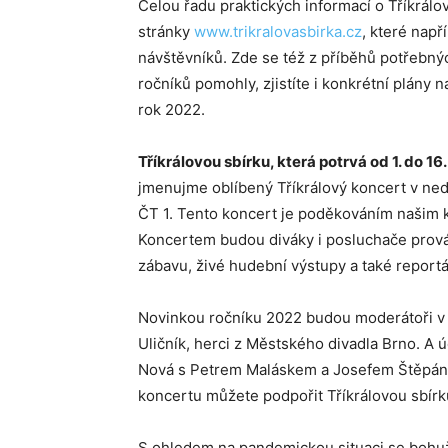
Celou řadu praktických informací o Tříkrálov
stránky
www.trikralovasbirka.cz
, které např
návštěvníků. Zde se též z příběhů potřebný
ročníků pomohly, zjistíte i konkrétní plány n
rok 2022.
Tříkrálovou sbírku, která potrvá od 1. do 16
jmenujme oblíbený Tříkrálový koncert v nedě
ČT 1. Tento koncert je poděkováním našim 
Koncertem budou diváky i posluchače prová
zábavu, živé hudební výstupy a také report
Novinkou ročníku 2022 budou moderátoři v zá
Uličník, herci z Městského divadla Brno. A ú
Nová s Petrem Maláskem a Josefem Štěpánk
koncertu můžete podpořit Tříkrálovou sbír
S ohledem na pandemickou situaci se bohuž