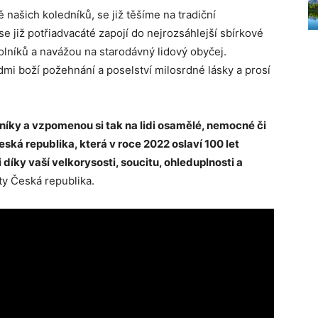
 našich koledníků, se již těšíme na tradiční
e již potřiadvacáté zapojí do nejrozsáhlejší sbírkové
olníků a navážou na starodávný lidový obyčej.
lidmi boží požehnání a poselství milosrdné lásky a prosí
níky a vzpomenou si tak na lidi osamělé, nemocné či
 Česká republika, která v roce 2022 oslaví 100 let
 díky vaší velkorysosti, soucitu, ohleduplnosti a
ty Česká republika.