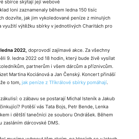
é sbírce skýtají její webové
íklad loni zaznamenaly během ledna 150 tisíc
ch dozvíte, jak jim vykoledované peníze z minulých
a využití výtěžku sbírky v jednotlivých Charitách pro
. ledna 2022,
doprovodí zajímavé akce. Za všechny
li 9. ledna 2022 od 18 hodin, který bude živě vysílat
koledníkům, partnerům i všem dárcům a příznivcům.
zet Martina Kociánová a Jan Čenský. Koncert přináší
áže o tom,
jak peníze z Tříkrálové sbírky pomáhají
.
kulisí: o zábavu se postarají Michal Isteník a Jakub
činkující? Potěší vás Tata Bojs, Petr Bende, Lenka
em i dětští tanečníci ze souboru Ondrášek. Během
ku zasláním dárcovské DMS.
el musíme vyhnout těm akcím, na kterých se v letech,