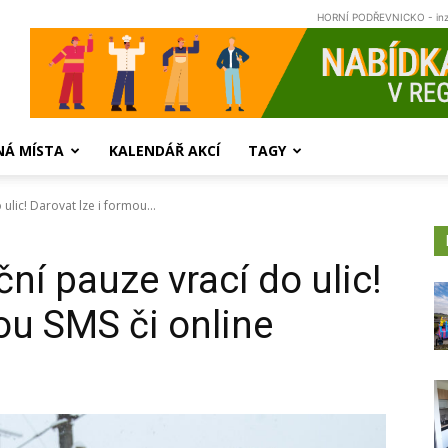
HORNÍ PODŘEVNICKO - in
NÁ MÍSTA
KALENDÁŘ AKCÍ
TAGY
ulic! Darovat lze i formou...
ční pauze vrací do ulic!
ou SMS či online