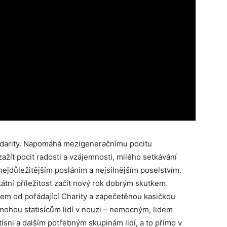
olidarity. Napomáhá mezigeneračnímu pocitu
ít pocit radosti a vzájemnosti, milého setkávání
 nejdůležitějším posláním a nejsilnějším poselstvím.
átní příležitost začít nový rok dobrým skutkem.
m od pořádající Charity a zapečetěnou kasičkou
mohou statisícům lidí v nouzi – nemocným, lidem
sni a dalším potřebným skupinám lidí, a to přímo v