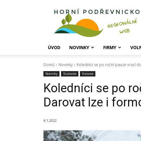
Horní
Podřevnicko
ÚVOD
NOVINKY
FIRMY
VOL
Domů
Novinky
Koledníci se po roční pauze vrací do 
Novinky
Slušovice
Vizovice
Koledníci se po ro
Darovat lze i form
4.1.2022