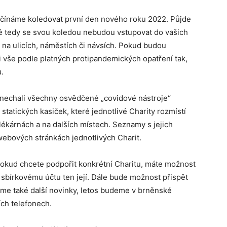
ačínáme koledovat první den nového roku 2022. Půjde
ové tedy se svou koledou nebudou vstupovat do vašich
 na ulicích, náměstích či návsích. Pokud budou
ři vše podle platných protipandemických opatření tak,
.
 ponechali všechny osvědčené „covidové nástroje“
 statických kasiček, které jednotlivé Charity rozmístí
lékárnách a na dalších místech. Seznamy s jejich
bových stránkách jednotlivých Charit.
Pokud chcete podpořit konkrétní Charitu, máte možnost
 sbírkovému účtu ten její. Dále bude možnost přispět
me také další novinky, letos budeme v brněnské
ích telefonech.