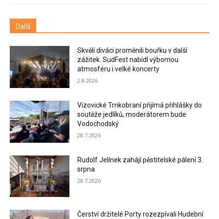
Další
Skvělí diváci proměnili bouřku v další
zážitek. SudFest nabídl výbornou
atmosféru i velké koncerty
2.8.2026
Vizovické Trnkobraní přijímá přihlášky do
soutěže jedlíků, moderátorem bude
Vodochodský
28.7.2026
Rudolf Jelínek zahájí pěstitelské pálení 3.
srpna
28.7.2026
Čerství držitelé Porty rozezpívali Hudební