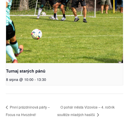
Turnaj starých pánů
8 srpna @ 10:00
-
13:30
První prázdninová párty –
O pohár města Vizovice – 4. ročník
Focus na Hvozdné!
soutěže mladých hasičů