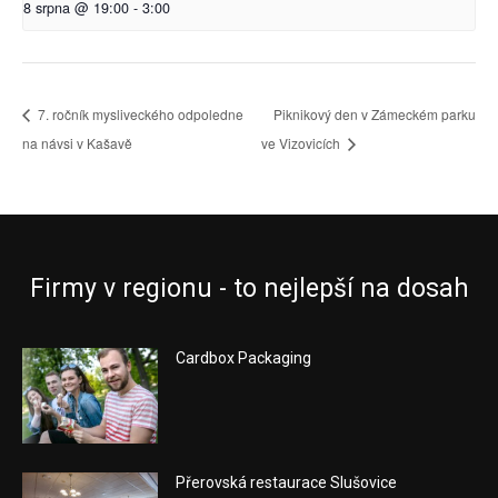
8 srpna @ 19:00
-
3:00
7. ročník mysliveckého odpoledne
Piknikový den v Zámeckém parku
na návsi v Kašavě
ve Vizovicích
Firmy v regionu - to nejlepší na dosah
Cardbox Packaging
Přerovská restaurace Slušovice