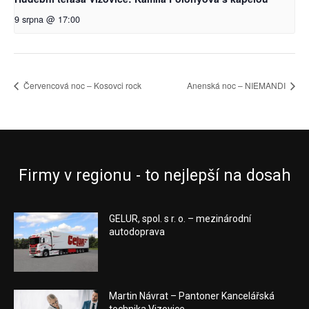
9 srpna @ 17:00
Červencová noc – Kosovci rock
Anenská noc – NIEMANDI
Firmy v regionu - to nejlepší na dosah
GELUR, spol. s r. o. – mezinárodní
autodoprava
Martin Návrat – Pantoner Kancelářská
technika Vizovice