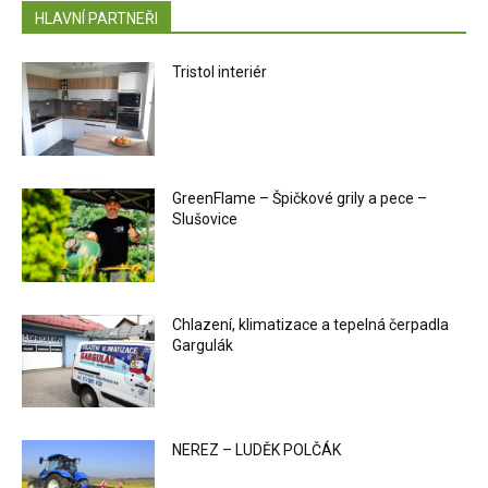
HLAVNÍ PARTNEŘI
Tristol interiér
GreenFlame – Špičkové grily a pece –
Slušovice
Chlazení, klimatizace a tepelná čerpadla
Gargulák
NEREZ – LUDĚK POLČÁK