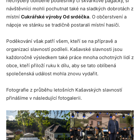
nechyběly oblíbené podlesníky či škvarkové pagáčky, si
návštěvníci mohli pochutnat také na sladkých dobrotách z
místní
Cukrářské výroby Od srdéčka
. O občerstvení a
nápoje ve stánku se tradičně postarali místní hasiči.
Poděkování však patří všem, kteří se na přípravě a
organizaci slavností podíleli. Kašavské slavnosti jsou
každoročně výsledkem také práce mnoha ochotných lidí z
obce, kteří přiloží ruku k dílu, aby se tato oblíbená
společenská událost mohla znovu vydařit.
Fotografie z průběhu letošních Kašavských slavností
přinášíme v následující fotogalerii.