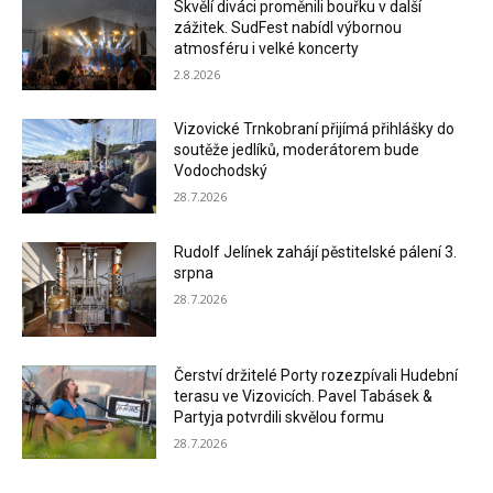
Skvělí diváci proměnili bouřku v další
zážitek. SudFest nabídl výbornou
atmosféru i velké koncerty
2.8.2026
Vizovické Trnkobraní přijímá přihlášky do
soutěže jedlíků, moderátorem bude
Vodochodský
28.7.2026
Rudolf Jelínek zahájí pěstitelské pálení 3.
srpna
28.7.2026
Čerství držitelé Porty rozezpívali Hudební
terasu ve Vizovicích. Pavel Tabásek &
Partyja potvrdili skvělou formu
28.7.2026