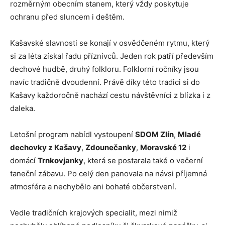
rozměrným obecním stanem, který vždy poskytuje
ochranu před sluncem i deštěm.
Kašavské slavnosti se konají v osvědčeném rytmu, který
si za léta získal řadu příznivců. Jeden rok patří především
dechové hudbě, druhý folkloru. Folklorní ročníky jsou
navíc tradičně dvoudenní. Právě díky této tradici si do
Kašavy každoročně nachází cestu návštěvníci z blízka i z
daleka.
Letošní program nabídl vystoupení
SDOM Zlín
,
Mladé
dechovky z Kašavy
,
Zdounečanky
,
Moravské 12
i
domácí
Trnkovjanky
, která se postarala také o večerní
taneční zábavu. Po celý den panovala na návsi příjemná
atmosféra a nechybělo ani bohaté občerstvení.
Vedle tradičních krajových specialit, mezi nimiž