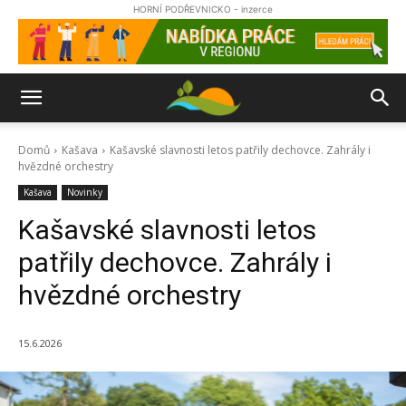
HORNÍ PODŘEVNICKO - inzerce
Domů
Kašava
Kašavské slavnosti letos patřily dechovce. Zahrály i
hvězdné orchestry
Kašava
Novinky
Kašavské slavnosti letos
patřily dechovce. Zahrály i
hvězdné orchestry
15.6.2026