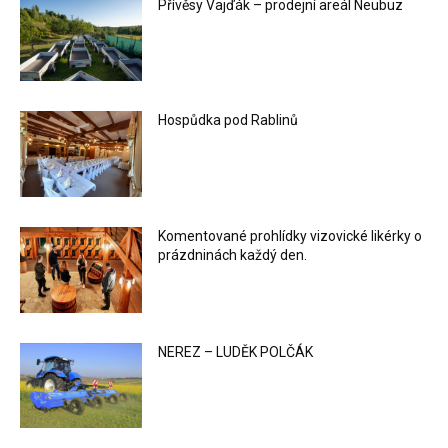
Přívěsy Vajďák – prodejní areál Neubuz
Hospůdka pod Rablinů
Komentované prohlídky vizovické likérky o
prázdninách každý den.
NEREZ – LUDĚK POLČÁK