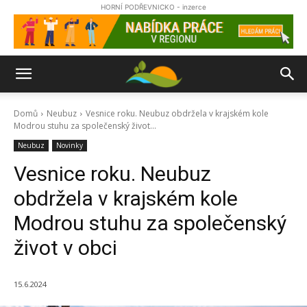
HORNÍ PODŘEVNICKO - inzerce
Domů
Neubuz
Vesnice roku. Neubuz obdržela v krajském kole
Modrou stuhu za společenský život...
Neubuz
Novinky
Vesnice roku. Neubuz
obdržela v krajském kole
Modrou stuhu za společenský
život v obci
15.6.2024