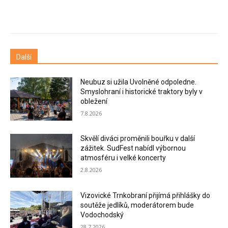
Další
Neubuz si užila Uvolněné odpoledne.
Smyslohraní i historické traktory byly v
obležení
7.8.2026
Skvělí diváci proměnili bouřku v další
zážitek. SudFest nabídl výbornou
atmosféru i velké koncerty
2.8.2026
Vizovické Trnkobraní přijímá přihlášky do
soutěže jedlíků, moderátorem bude
Vodochodský
28.7.2026