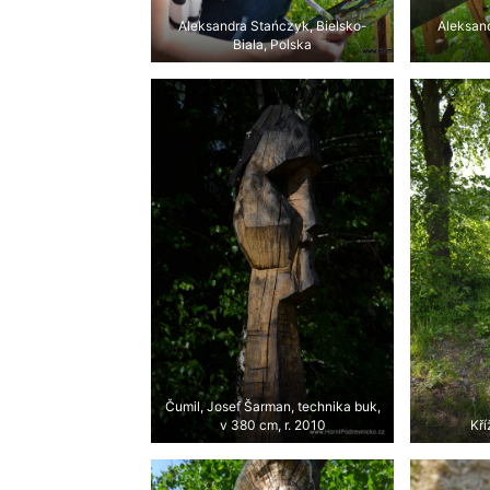
Aleksandra Stańczyk, Bielsko-
Aleksand
Biala, Polska
Čumil, Josef Šarman, technika buk,
v 380 cm, r. 2010
Kří