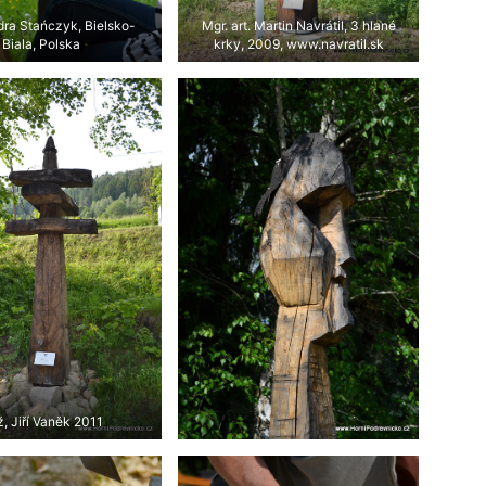
ra Stańczyk, Bielsko-
Mgr. art. Martin Navrátil, 3 hlané
Biala, Polska
krky, 2009, www.navratil.sk
ž, Jiří Vaněk 2011