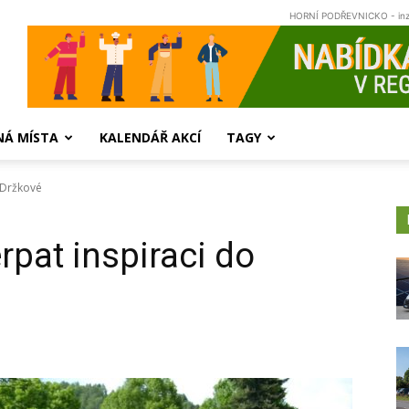
HORNÍ PODŘEVNICKO - in
NÁ MÍSTA
KALENDÁŘ AKCÍ
TAGY
o Držkové
erpat inspiraci do