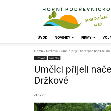
Horní
Podřevnicko
ÚVOD
NOVINKY
FIRMY
VOL
Domů
Držková
Umělci přijeli načerpat inspiraci d
Držková
Novinky
Umělci přijeli nač
Držkové
21.5.2012