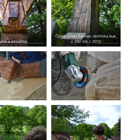
Čumil, Josef Šarman, technika buk,
umil a pavučina
v 380 cm, r. 2010