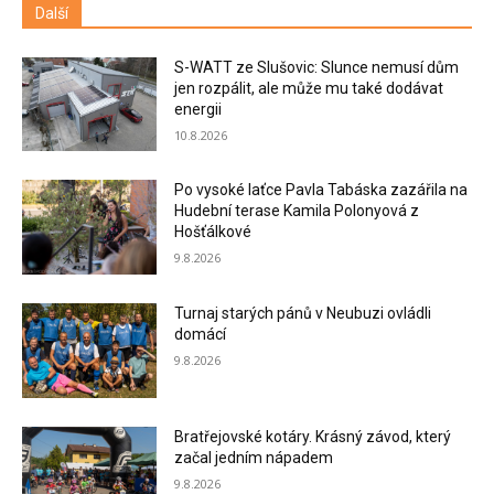
Další
S-WATT ze Slušovic: Slunce nemusí dům
jen rozpálit, ale může mu také dodávat
energii
10.8.2026
Po vysoké laťce Pavla Tabáska zazářila na
Hudební terase Kamila Polonyová z
Hošťálkové
9.8.2026
Turnaj starých pánů v Neubuzi ovládli
domácí
9.8.2026
Bratřejovské kotáry. Krásný závod, který
začal jedním nápadem
9.8.2026