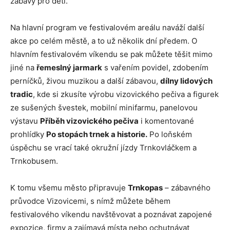
zábavy pro děti.
Na hlavní program ve festivalovém areálu naváží další
akce po celém městě, a to už několik dní předem. O
hlavním festivalovém víkendu se pak můžete těšit mimo
jiné na
řemeslný jarmark
s vařením povidel, zdobením
perníčků, živou muzikou a další zábavou,
dílny lidových
tradic
, kde si zkusíte výrobu vizovického pečiva a figurek
ze sušených švestek, mobilní minifarmu, panelovou
výstavu
Příběh vizovického pečiva
i komentované
prohlídky
Po stopách trnek a historie.
Po loňském
úspěchu se vrací také okružní jízdy Trnkovláčkem a
Trnkobusem.
K tomu všemu město připravuje
Trnkopas
– zábavného
průvodce Vizovicemi, s nímž můžete během
festivalového víkendu navštěvovat a poznávat zapojené
expozice, firmy a zajímavá místa nebo ochutnávat