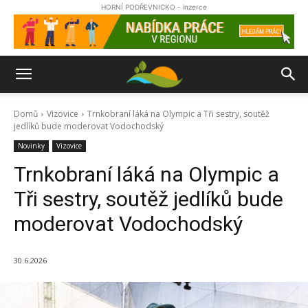
HORNÍ PODŘEVNICKO - inzerce
Domů
Vizovice
Trnkobraní láká na Olympic a Tři sestry, soutěž
jedlíků bude moderovat Vodochodský
Novinky
Vizovice
Trnkobraní láká na Olympic a
Tři sestry, soutěž jedlíků bude
moderovat Vodochodský
30.6.2026