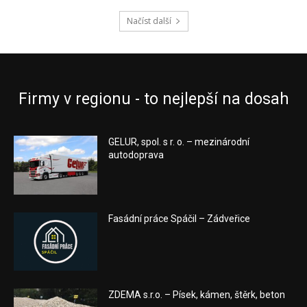
Načíst další
Firmy v regionu - to nejlepší na dosah
GELUR, spol. s r. o. – mezinárodní
autodoprava
Fasádní práce Spáčil – Zádveřice
ZDEMA s.r.o. – Písek, kámen, štěrk, beton