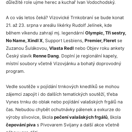
důležité role ujme herec a kuchař Ivan Vodochodský.
A co vás letos čeká? Vizovické Trnkobraní se bude konat
21. až 23. srpna v areálu likérky Rudolf Jelínek, kde
během víkendu zahrají mj. legendární
Olympic, Tři sestry,
No Name, Xindl X
, Support Lesbiens,
Premier, Fleret
se
Zuzanou Šulákovou,
Vlasta Redl
nebo Objev roku ankety
Český slavík
Renne Dang
. Doplní je regionální kapely,
místní soubory včetně Vizovjánku a bohatý doprovodný
program.
Vedle soutěže v pojídání trnkových knedlíků se mohou
zájemci zapojit i do dalších tematických soutěží, třeba
Vynes trnku do oblak nebo pojídání valašských frgálů na
čas. Nebudou chybět ochutnávky pálenek a exkurze do
výroby slivovice, škola
pečení valašských frgálů
, škola
čepování piva
s Pivovarem Svijany a další akce včetně